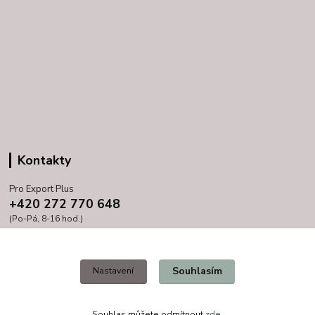
Kontakty
Pro Export Plus
+420 272 770 648
(Po-Pá, 8-16 hod.)
prihoda@proexport.cz
Souhlasím
Nastavení
Souhlas můžete odmítnout
zde
.