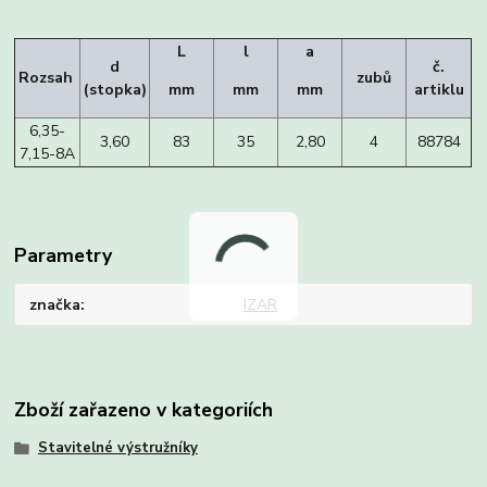
L
l
a
d
č.
Rozsah
zubů
(stopka)
mm
mm
mm
artiklu
6,35-
3,60
83
35
2,80
4
88784
7,15-8A
Parametry
značka
IZAR
Zboží zařazeno v kategoriích
Stavitelné výstružníky