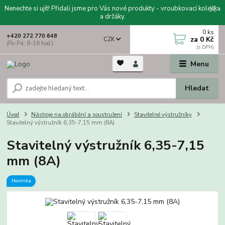
Nenechte si ujít! Přidali jsme pro Vás nové produkty - vroubkovací kolečka
a držáky.
0
ks
+420 272 770 648
za
0 Kč
CZK
(Po-Pá, 8-16 hod.)
Menu
Hledat
Úvod
Nástroje na obrábění a soustružení
Stavitelné výstružníky
Stavitelný výstružník 6,35-7,15 mm (8A)
Stavitelný výstružník 6,35-7,15
mm (8A)
Novinka