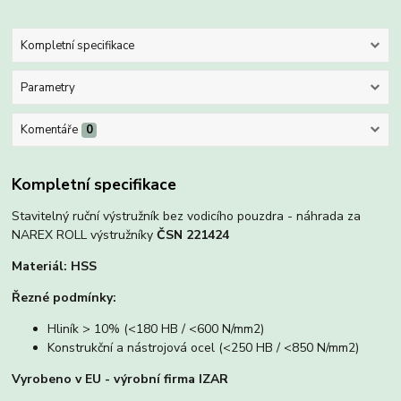
Kompletní specifikace
Parametry
Komentáře
0
Kompletní specifikace
Stavitelný ruční výstružník bez vodicího pouzdra - náhrada za
NAREX ROLL výstružníky
ČSN 221424
Materiál: HSS
Řezné podmínky:
Hliník > 10% (<180 HB / <600 N/mm2)
Konstrukční a nástrojová ocel (<250 HB / <850 N/mm2)
Vyrobeno v EU - výrobní firma IZAR