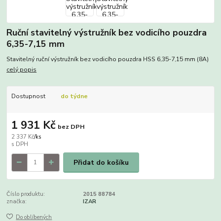
Ruční stavitelný výstružník bez vodicího pouzdra
6,35-7,15 mm
Stavitelný ruční výstružník bez vodicího pouzdra HSS 6,35-7,15 mm (8A)
celý popis
Dostupnost
do týdne
1 931 Kč
bez DPH
2 337 Kč
/
ks
Přidat do košíku
Číslo produktu:
2015 88784
značka:
IZAR
Do oblíbených