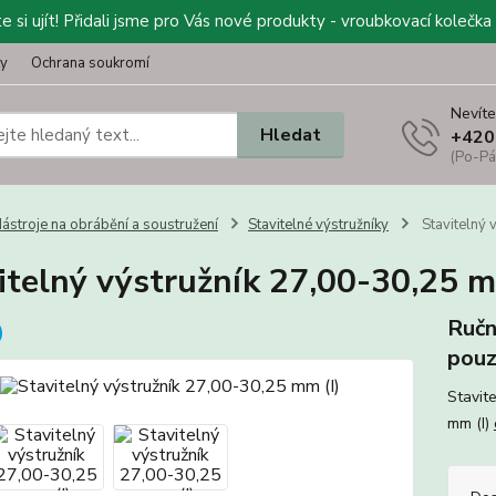
 si ujít! Přidali jsme pro Vás nové produkty - vroubkovací kolečka 
ty
Ochrana soukromí
Nevíte
Hledat
+420
(Po-Pá
ástroje na obrábění a soustružení
Stavitelné výstružníky
Stavitelný 
itelný výstružník 27,00-30,25 m
Ručn
pouz
Stavit
mm (I)