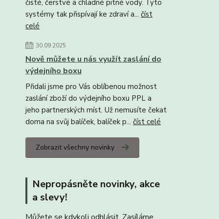
čisté, čerstvé a chladné pitné vody. Tyto
systémy tak přispívají ke zdraví a...
číst
celé
30.09.2025
Nově můžete u nás využít zaslání do
výdejního boxu
Přidali jsme pro Vás oblíbenou možnost
zaslání zboží do výdejního boxu PPL a
jeho partnerských míst. Už nemusíte čekat
doma na svůj balíček, balíček p...
číst celé
Zobrazit všechny novinky
Nepropásněte novinky, akce
a slevy!
Můžete se kdykoli odhlásit. Zasíláme