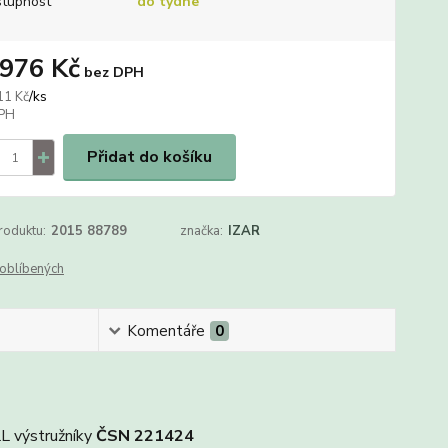
tupnost
do týdne
 976 Kč
bez DPH
/
ks
11 Kč
Přidat do košíku
roduktu:
2015 88789
značka:
IZAR
oblíbených
Komentáře
0
LL výstružníky
ČSN 221424