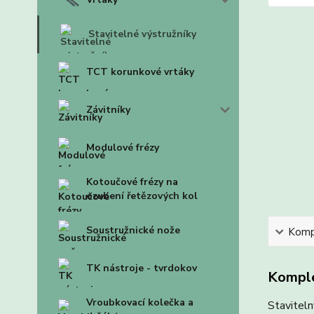
Stavitelné výstružníky
TCT korunkové vrtáky
Závitníky
Modulové frézy
Kotoučové frézy na
ozubení řetězových kol
Soustružnické nože
Kompl
TK nástroje - tvrdokov
Komple
Vroubkovací kolečka a
Staviteln