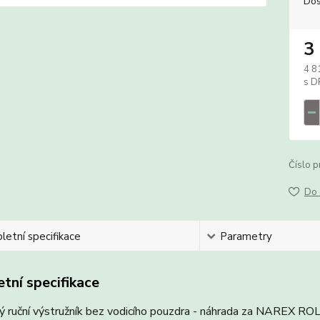
Dos
3
4 8
Číslo p
Do 
etní specifikace
Parametry
tní specifikace
ý ruční výstružník bez vodicího pouzdra - náhrada za NAREX RO