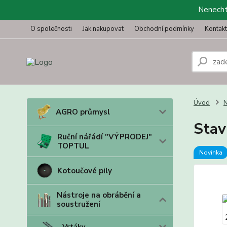
Nenechte
O společnosti
Jak nakupovat
Obchodní podmínky
Kontak
Úvod
N
AGRO průmysl
Stav
Ruční nářádí "VÝPRODEJ"
TOPTUL
Novinka
Kotoučové pily
Nástroje na obrábění a
soustružení
Vrtáky