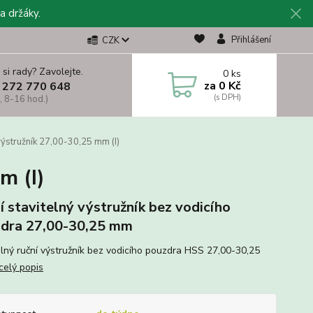
a držáky.
Přihlášení
CZK
 si rady? Zavolejte.
0
ks
za
0 Kč
 272 770 648
, 8-16 hod.)
výstružník 27,00-30,25 mm (I)
m (I)
í stavitelný výstružník bez vodicího
dra 27,00-30,25 mm
elný ruční výstružník bez vodicího pouzdra HSS 27,00-30,25
celý popis