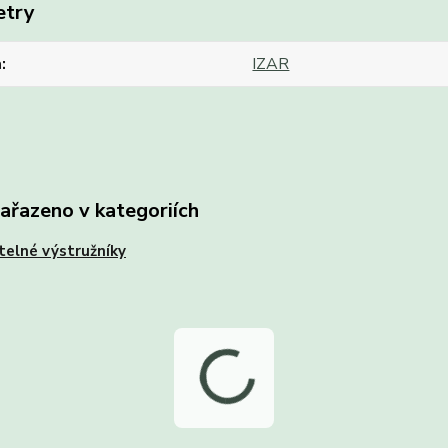
etry
a
IZAR
zařazeno v kategoriích
telné výstružníky