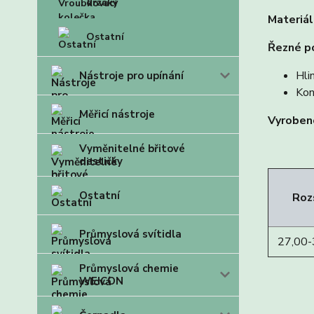
držáky
Materiál
Ostatní
Řezné p
Hli
Nástroje pro upínání
Kon
Měřicí nástroje
Vyrobeno
Vyměnitelné břitové
destičky
Ostatní
Roz
Průmyslová svítidla
27,00-
Průmyslová chemie
WEICON