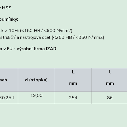
: HSS
odmínky:
ník > 10% (<180 HB / <600 N/mm2)
strukční a nástrojová ocel (<250 HB / <850 N/mm2)
 v EU - výrobní firma IZAR
L
l
sah
d (stopka)
mm
mm
19,00
30,25-I
254
86