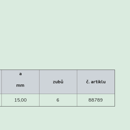
a
zubů
č. artiklu
mm
15,00
6
88789