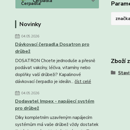
Čerpadla
Param
značk
Novinky
04.05.2026
Dávkovací čerpadla Dosatron pro
drůbež
Zboží 
DOSATRON Chcete jednoduše a přesně
podávat vakcíny, léčiva, vitamíny nebo
Stavi
doplňky vaší drůbeži? Kapalinové
dávkovací čerpadlo je ideáln...
číst celé
04.05.2026
Dodavatel Impex - napájecí systém
pro drůbež
Díky kompletním uzavřeným napájecím
systémům má vaše drůbež vždy dostatek