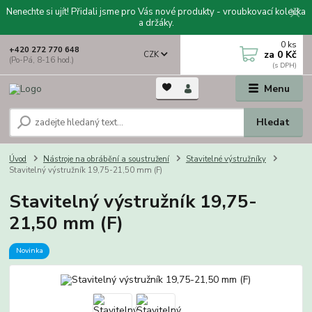
Nenechte si ujít! Přidali jsme pro Vás nové produkty - vroubkovací kolečka
a držáky.
0
ks
+420 272 770 648
za
0 Kč
CZK
(Po-Pá, 8-16 hod.)
Menu
Hledat
Úvod
Nástroje na obrábění a soustružení
Stavitelné výstružníky
Stavitelný výstružník 19,75-21,50 mm (F)
Stavitelný výstružník 19,75-
21,50 mm (F)
Novinka