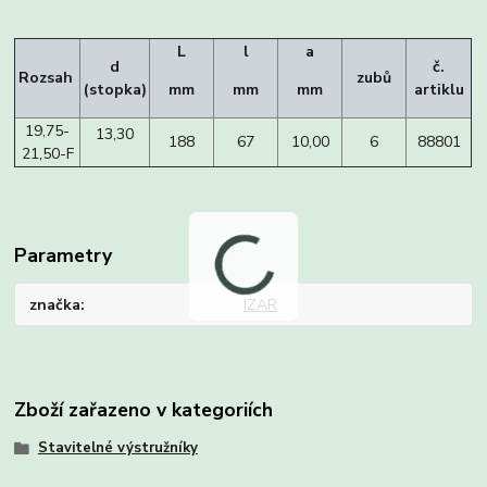
L
l
a
d
č.
Rozsah
zubů
(stopka)
mm
mm
mm
artiklu
19,75-
13,30
188
67
10,00
6
88801
21,50-F
Parametry
značka
IZAR
Zboží zařazeno v kategoriích
Stavitelné výstružníky