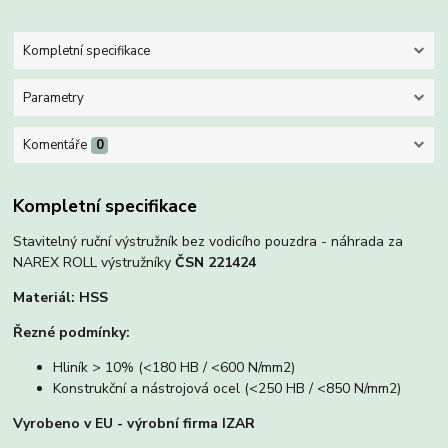
Kompletní specifikace
Parametry
Komentáře
0
Kompletní specifikace
Stavitelný ruční výstružník bez vodicího pouzdra - náhrada za
NAREX ROLL výstružníky
ČSN 221424
Materiál: HSS
Řezné podmínky:
Hliník > 10% (<180 HB / <600 N/mm2)
Konstrukční a nástrojová ocel (<250 HB / <850 N/mm2)
Vyrobeno v EU - výrobní firma IZAR