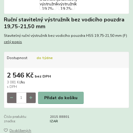
Ruční stavitelný výstružník bez vodicího pouzdra
19,75-21,50 mm
Stavitelný ruční výstružník bez vodicího pouzdra HSS 19,75-21,50 mm (F)
celý popis
Dostupnost
do týdne
2 546 Kč
bez DPH
3 081 Kč
/
ks
Přidat do košíku
Číslo produktu:
2015 88801
značka:
IZAR
Do oblíbených