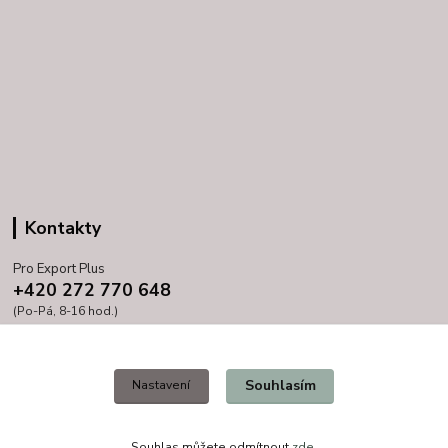
Kontakty
Pro Export Plus
+420 272 770 648
(Po-Pá, 8-16 hod.)
prihoda@proexport.cz
Souhlasím
Nastavení
Souhlas můžete odmítnout
zde
.