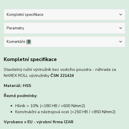
Kompletní specifikace
Parametry
Komentáře
0
Kompletní specifikace
Stavitelný ruční výstružník bez vodicího pouzdra - náhrada za
NAREX ROLL výstružníky
ČSN 221424
Materiál: HSS
Řezné podmínky:
Hliník > 10% (<180 HB / <600 N/mm2)
Konstrukční a nástrojová ocel (<250 HB / <850 N/mm2)
Vyrobeno v EU - výrobní firma IZAR