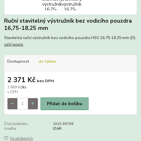
Ruční stavitelný výstružník bez vodicího pouzdra
16,75-18,25 mm
Stavitelný ruční výstružník bez vodicího pouzdra HSS 16,75-18,25 mm (D)
celý popis
Dostupnost
do týdne
2 371 Kč
bez DPH
2 869 Kč
/
ks
Přidat do košíku
Číslo produktu:
2015 88788
značka:
IZAR
Do oblíbených