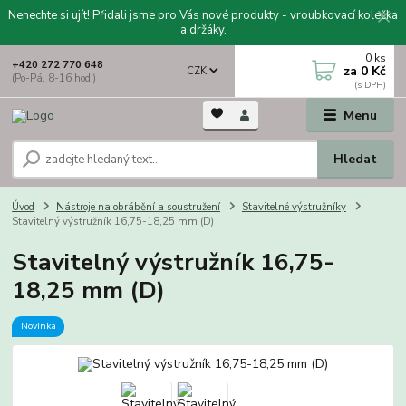
Nenechte si ujít! Přidali jsme pro Vás nové produkty - vroubkovací kolečka
a držáky.
0
ks
+420 272 770 648
za
0 Kč
CZK
(Po-Pá, 8-16 hod.)
Menu
Hledat
Úvod
Nástroje na obrábění a soustružení
Stavitelné výstružníky
Stavitelný výstružník 16,75-18,25 mm (D)
Stavitelný výstružník 16,75-
18,25 mm (D)
Novinka