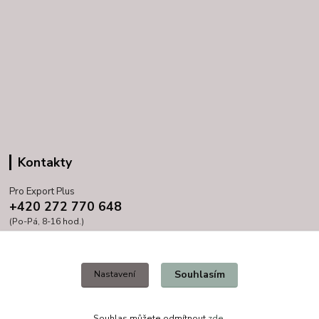
Kontakty
Pro Export Plus
+420 272 770 648
(Po-Pá, 8-16 hod.)
prihoda@proexport.cz
Souhlasím
Nastavení
Souhlas můžete odmítnout
zde
.