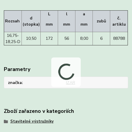
L
l
a
d
č.
Rozsah
zubů
(stopka)
mm
mm
mm
artiklu
16,75-
10,50
172
56
8,00
6
88788
18,25-D
Parametry
značka
IZAR
Zboží zařazeno v kategoriích
Stavitelné výstružníky