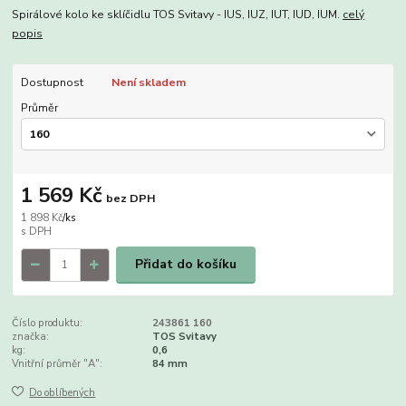
Spirálové kolo ke sklíčidlu TOS Svitavy - IUS, IUZ, IUT, IUD, IUM.
celý
popis
Dostupnost
Není skladem
Průměr
1 569 Kč
bez DPH
1 898 Kč
/
ks
Přidat do košíku
Číslo produktu:
243861 160
značka:
TOS Svitavy
kg:
0,6
Vnitřní průměr "A":
84 mm
Do oblíbených