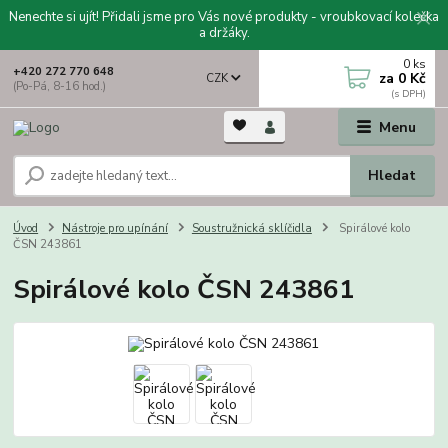
Nenechte si ujít! Přidali jsme pro Vás nové produkty - vroubkovací kolečka
a držáky.
0
ks
+420 272 770 648
za
0 Kč
CZK
(Po-Pá, 8-16 hod.)
Menu
Hledat
Úvod
Nástroje pro upínání
Soustružnická sklíčidla
Spirálové kolo
ČSN 243861
Spirálové kolo ČSN 243861