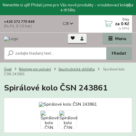
Nenechte si ujít! Přidali jsme pro Vás nové produkty - vroubkovací kolečka
a držáky.
0
ks
+420 272 770 648
za
0 Kč
CZK
(Po-Pá, 8-16 hod.)
Menu
Hledat
Úvod
Nástroje pro upínání
Soustružnická sklíčidla
Spirálové kolo
ČSN 243861
Spirálové kolo ČSN 243861