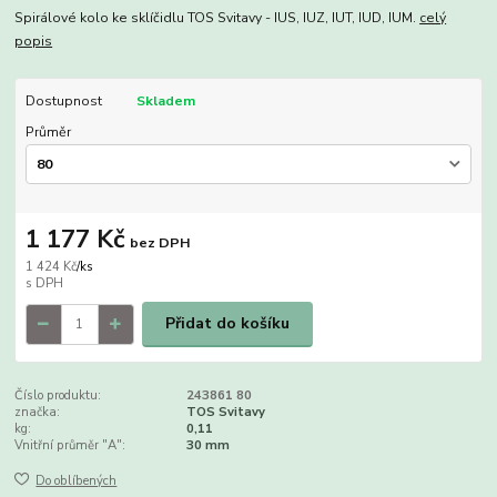
Spirálové kolo ke sklíčidlu TOS Svitavy - IUS, IUZ, IUT, IUD, IUM.
celý
popis
Dostupnost
Skladem
Průměr
1 177 Kč
bez DPH
1 424 Kč
/
ks
Přidat do košíku
Číslo produktu:
243861 80
značka:
TOS Svitavy
kg:
0,11
Vnitřní průměr "A":
30 mm
Do oblíbených