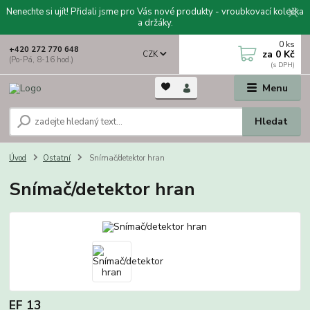
Nenechte si ujít! Přidali jsme pro Vás nové produkty - vroubkovací kolečka
a držáky.
0
ks
+420 272 770 648
za
0 Kč
CZK
(Po-Pá, 8-16 hod.)
Menu
Hledat
Úvod
Ostatní
Snímač/detektor hran
Snímač/detektor hran
EF 13