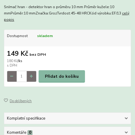
Snímač hran - detektor hran o průměru 10 mm Průměr kužele:10
mmPrůměr:10 mmZnačka:GrozTvrdost:45-48 HRCKód výrobku:EF/13
celý
popis
Dostupnost
skladem
149 Kč
bez DPH
180 Kč
/
ks
Přidat do košíku
Do oblíbených
Kompletní specifikace
Komentáře
0