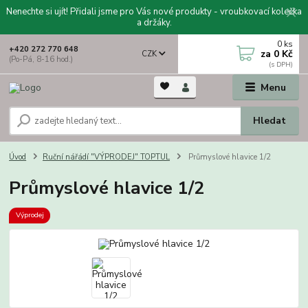
Nenechte si ujít! Přidali jsme pro Vás nové produkty - vroubkovací kolečka
a držáky.
0
ks
+420 272 770 648
za
0 Kč
CZK
(Po-Pá, 8-16 hod.)
Menu
Hledat
Úvod
Ruční nářádí "VÝPRODEJ" TOPTUL
Průmyslové hlavice 1/2
Průmyslové hlavice 1/2
Výprodej