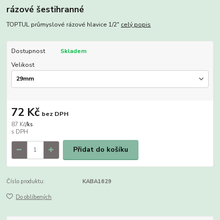
rázové šestihranné
TOPTUL průmyslové rázové hlavice 1/2"
celý popis
Dostupnost
Skladem
Velikost
72 Kč
bez DPH
87 Kč
/
ks
Přidat do košíku
Číslo produktu:
KABA1629
Do oblíbených