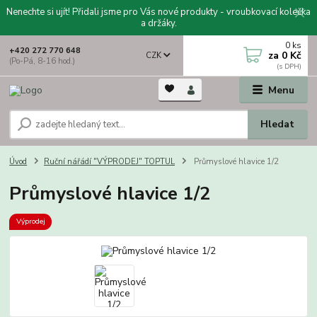
Nenechte si ujít! Přidali jsme pro Vás nové produkty - vroubkovací kolečka
a držáky.
0
ks
+420 272 770 648
za
0 Kč
CZK
(Po-Pá, 8-16 hod.)
Menu
Hledat
Úvod
Ruční nářádí "VÝPRODEJ" TOPTUL
Průmyslové hlavice 1/2
Průmyslové hlavice 1/2
Výprodej