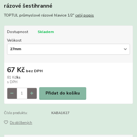
rázové šestihranné
TOPTUL průmyslové rázové hlavice 1/2"
celý popis
Dostupnost
Skladem
Velikost
67 Kč
bez DPH
81 Kč
/
ks
Přidat do košíku
Číslo produktu:
KABA1627
Do oblíbených