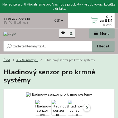
Nenechte si ujít! Přidali jsme pro Vás nové produkty - vroubkovací kolečka
a držáky.
0
ks
+420 272 770 648
za
0 Kč
CZK
(Po-Pá, 8-16 hod.)
Menu
Hledat
Úvod
AGRO průmysl
Hladinový senzor pro krmné systémy
Hladinový senzor pro krmné
systémy