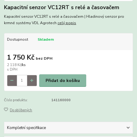
Kapacitní senzor VC12RT s relé a časovačem
Kapacitní senzor VC12RT s relé a časovačem | Hladinový senzor pro
krmné systémy VDL Agrotech
celý popis
Dostupnost
Skladem
1 750 Kč
bez DPH
2 118 Kč
/
ks
Přidat do košíku
Číslo produktu:
141160000
Do oblíbených
Kompletní specifikace