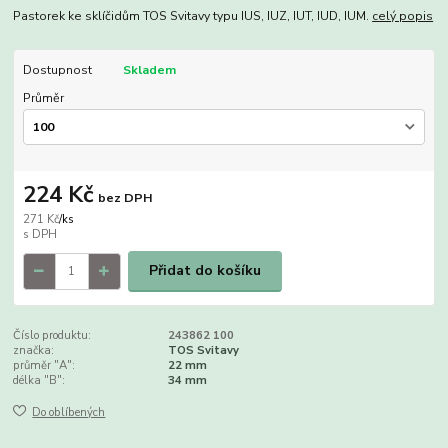
Pastorek ke sklíčidům TOS Svitavy typu IUS, IUZ, IUT, IUD, IUM.
celý popis
Dostupnost
Skladem
Průměr
224 Kč
bez DPH
271 Kč
/
ks
Přidat do košíku
Číslo produktu:
243862 100
značka:
TOS Svitavy
průměr "A":
22 mm
délka "B":
34 mm
Do oblíbených