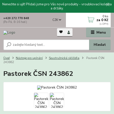
Nenechte si ujít! Přidali jsme pro Vás nové produkty - vroubkovací kolečka
a držáky.
0
ks
+420 272 770 648
za
0 Kč
CZK
(Po-Pá, 8-16 hod.)
Menu
Hledat
Úvod
Nástroje pro upínání
Soustružnická sklíčidla
Pastorek ČSN
243862
Pastorek ČSN 243862