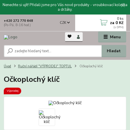
Nenechte si ujít! Přidali jsme pro Vás nové produkty - vroubkovací kolečka
a držáky.
0
ks
+420 272 770 648
za
0 Kč
CZK
(Po-Pá, 8-16 hod.)
Menu
Hledat
Úvod
Ruční nářádí "VÝPRODEJ" TOPTUL
Očkoplochý klíč
Očkoplochý klíč
Výprodej