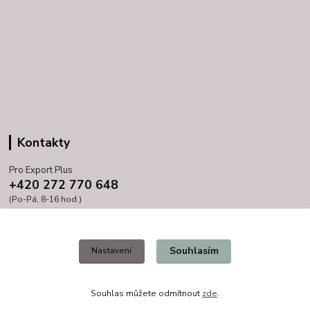
Kontakty
Pro Export Plus
+420 272 770 648
(Po-Pá, 8-16 hod.)
prihoda@proexport.cz
Souhlasím
Nastavení
Souhlas můžete odmítnout
zde
.
Vytvořeno na
Eshop-rychle.cz