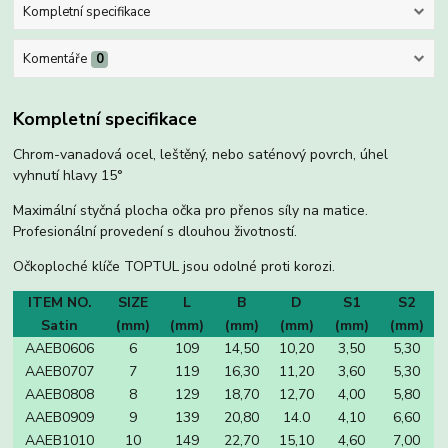
Kompletní specifikace
Komentáře
0
Kompletní specifikace
Chrom-vanadová ocel, leštěný, nebo saténový povrch, úhel
vyhnutí hlavy 15°
Maximální styčná plocha očka pro přenos síly na matice.
Profesionální provedení s dlouhou životností.
Očkoploché klíče TOPTUL jsou odolné proti korozi.
ITEM NO.
SIZE
L
B
D
S1
S2
Satin
(mm)
(mm)
(mm)
(mm)
(mm)
(mm)
AAEB0606
6
109
14,50
10,20
3,50
5,30
AAEB0707
7
119
16,30
11,20
3,60
5,30
AAEB0808
8
129
18,70
12,70
4,00
5,80
AAEB0909
9
139
20,80
14.0
4,10
6,60
AAEB1010
10
149
22,70
15,10
4,60
7,00