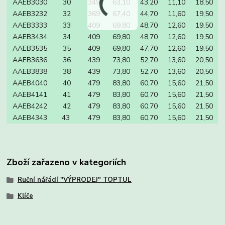
AAEB3030
30
349
63,10
43,20
11,10
18,50
AAEB3232
32
369
67,40
44,70
11,60
19,50
AAEB3333
33
409
69,80
48,70
12,60
19,50
AAEB3434
34
409
69,80
48,70
12,60
19,50
AAEB3535
35
409
69,80
47,70
12,60
19,50
AAEB3636
36
439
73,80
52,70
13,60
20,50
AAEB3838
38
439
73,80
52,70
13,60
20,50
AAEB4040
40
479
83,80
60,70
15,60
21,50
AAEB4141
41
479
83,80
60,70
15,60
21,50
AAEB4242
42
479
83,80
60,70
15,60
21,50
AAEB4343
43
479
83,80
60,70
15,60
21,50
Zboží zařazeno v kategoriích
Ruční nářádí "VÝPRODEJ" TOPTUL
Klíče