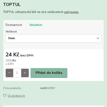
TOPTUL
TOPTUL očkoplochý klíč ve více velikostech
celý popis
Dostupnost
Skladem
Velikost
24 Kč
bez DPH
29 Kč
/
ks
Přidat do košíku
Číslo produktu:
AAEB 0707
Do oblíbených