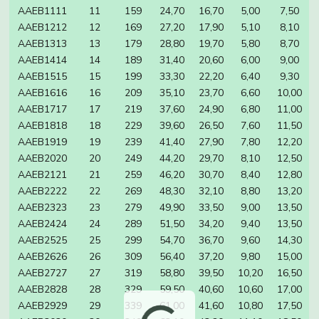
AAEB1111
11
159
24,70
16,70
5,00
7,50
AAEB1212
12
169
27,20
17,90
5,10
8,10
AAEB1313
13
179
28,80
19,70
5,80
8,70
AAEB1414
14
189
31,40
20,60
6,00
9,00
AAEB1515
15
199
33,30
22,20
6,40
9,30
AAEB1616
16
209
35,10
23,70
6,60
10,00
AAEB1717
17
219
37,60
24,90
6,80
11,00
AAEB1818
18
229
39,60
26,50
7,60
11,50
AAEB1919
19
239
41,40
27,90
7,80
12,20
AAEB2020
20
249
44,20
29,70
8,10
12,50
AAEB2121
21
259
46,20
30,70
8,40
12,80
AAEB2222
22
269
48,30
32,10
8,80
13,20
AAEB2323
23
279
49,90
33,50
9,00
13,50
AAEB2424
24
289
51,50
34,20
9,40
13,50
AAEB2525
25
299
54,70
36,70
9,60
14,30
AAEB2626
26
309
56,40
37,20
9,80
15,00
AAEB2727
27
319
58,80
39,50
10,20
16,50
AAEB2828
28
329
59,50
40,60
10,60
17,00
AAEB2929
29
339
61,00
41,60
10,80
17,50