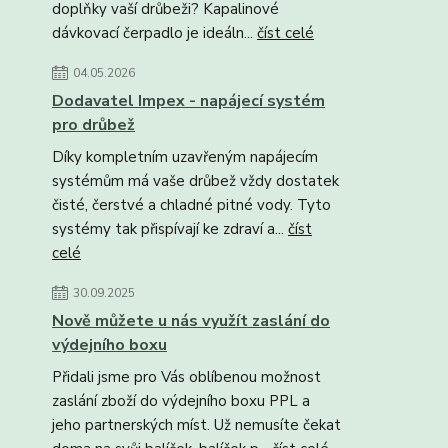
doplňky vaší drůbeži? Kapalinové
dávkovací čerpadlo je ideáln...
číst celé
04.05.2026
Dodavatel Impex - napájecí systém
pro drůbež
Díky kompletním uzavřeným napájecím
systémům má vaše drůbež vždy dostatek
čisté, čerstvé a chladné pitné vody. Tyto
systémy tak přispívají ke zdraví a...
číst
celé
30.09.2025
Nově můžete u nás využít zaslání do
výdejního boxu
Přidali jsme pro Vás oblíbenou možnost
zaslání zboží do výdejního boxu PPL a
jeho partnerských míst. Už nemusíte čekat