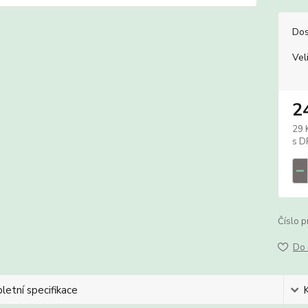
Dos
Vel
2
29 
Číslo p
Do 
etní specifikace