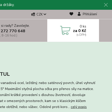
a držáky.
Přihlášení
CZK
 si rady? Zavolejte.
0
ks
za
0 Kč
 272 770 648
, 8-16 hod.)
TUL
vanadová ocel, leštěný, nebo saténový povrch, úhel vyhnutí
15° Maximální styčná plocha očka pro přenos síly na matice.
ionální krátké provedení s dlouhou životností, dovoluje
at v omezených prostorech, kam se s klasickým klíčem
ete obtížně, nebo vůbec. Odolné proti koro...
celý popis