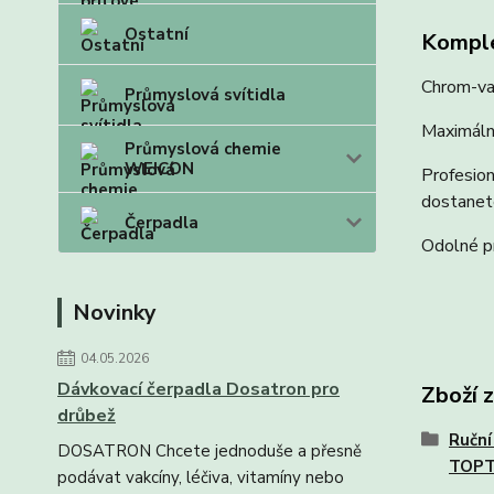
Ostatní
Komple
Chrom-van
Průmyslová svítidla
Maximální
Průmyslová chemie
WEICON
Profesion
dostanet
Čerpadla
Odolné pr
Novinky
04.05.2026
Dávkovací čerpadla Dosatron pro
Zboží 
drůbež
Ruční
DOSATRON Chcete jednoduše a přesně
TOP
podávat vakcíny, léčiva, vitamíny nebo