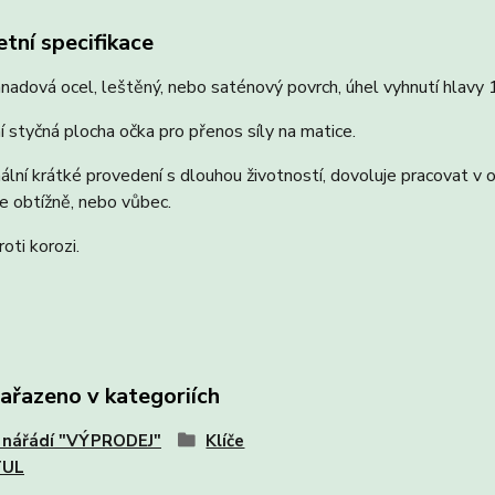
tní specifikace
adová ocel, leštěný, nebo saténový povrch, úhel vyhnutí hlavy 
 styčná plocha očka pro přenos síly na matice.
ální krátké provedení s dlouhou životností, dovoluje pracovat v
e obtížně, nebo vůbec.
oti korozi.
zařazeno v kategoriích
 nářádí "VÝPRODEJ"
Klíče
TUL