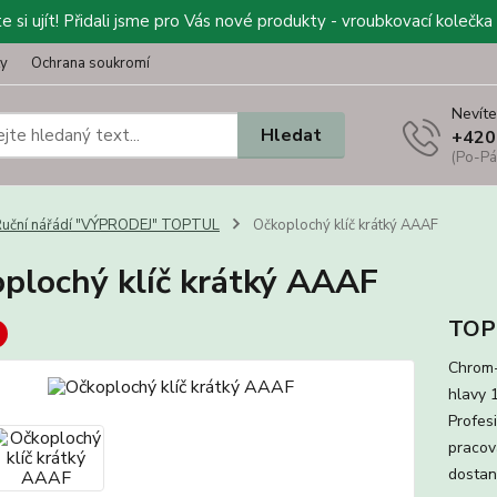
 si ujít! Přidali jsme pro Vás nové produkty - vroubkovací kolečka 
ty
Ochrana soukromí
Nevíte
Hledat
+420
(Po-Pá
uční nářádí "VÝPRODEJ" TOPTUL
Očkoplochý klíč krátký AAAF
plochý klíč krátký AAAF
TOP
Chrom-
hlavy 
Profes
pracov
dostan