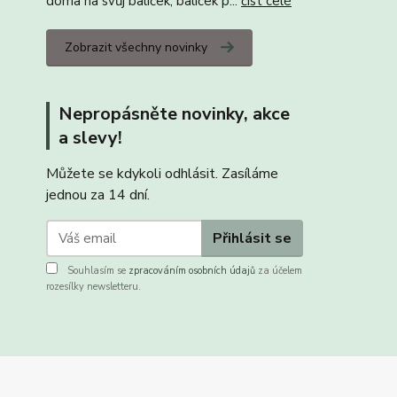
doma na svůj balíček, balíček p...
číst celé
Zobrazit všechny novinky
Nepropásněte novinky, akce
a slevy!
Můžete se kdykoli odhlásit. Zasíláme
jednou za 14 dní.
Přihlásit se
Souhlasím se
zpracováním osobních údajů
za účelem
rozesílky newsletteru.