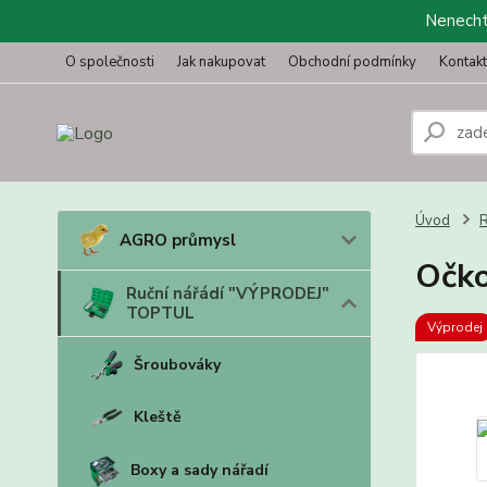
Nenechte
O společnosti
Jak nakupovat
Obchodní podmínky
Kontak
Úvod
R
AGRO průmysl
Očko
Ruční nářádí "VÝPRODEJ"
TOPTUL
Výprodej
Šroubováky
Kleště
Boxy a sady nářadí