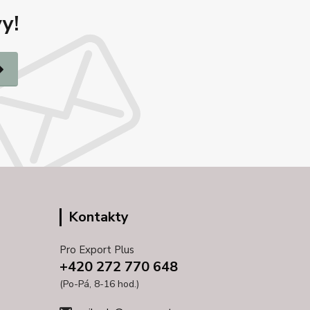
y!
Kontakty
Pro Export Plus
+420 272 770 648
(Po-Pá, 8-16 hod.)