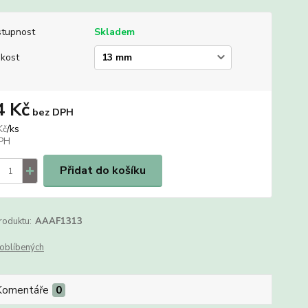
tupnost
Skladem
ikost
4 Kč
bez DPH
/
ks
Kč
Přidat do košíku
roduktu:
AAAF1313
oblíbených
Komentáře
0