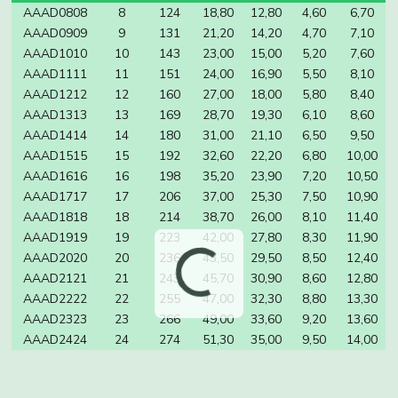
AAAD0808
8
124
18,80
12,80
4,60
6,70
AAAD0909
9
131
21,20
14,20
4,70
7,10
AAAD1010
10
143
23,00
15,00
5,20
7,60
AAAD1111
11
151
24,00
16,90
5,50
8,10
AAAD1212
12
160
27,00
18,00
5,80
8,40
AAAD1313
13
169
28,70
19,30
6,10
8,60
AAAD1414
14
180
31,00
21,10
6,50
9,50
AAAD1515
15
192
32,60
22,20
6,80
10,00
AAAD1616
16
198
35,20
23,90
7,20
10,50
AAAD1717
17
206
37,00
25,30
7,50
10,90
AAAD1818
18
214
38,70
26,00
8,10
11,40
AAAD1919
19
223
42,00
27,80
8,30
11,90
AAAD2020
20
236
43,50
29,50
8,50
12,40
AAAD2121
21
243
45,70
30,90
8,60
12,80
AAAD2222
22
255
47,00
32,30
8,80
13,30
AAAD2323
23
266
49,00
33,60
9,20
13,60
AAAD2424
24
274
51,30
35,00
9,50
14,00