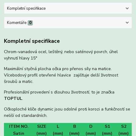
Kompletní specifikace
Komentáře
0
Kompletní specifikace
Chrom-vanadová ocel, leštěný, nebo saténový povrch, úhel
vyhnutí hlavy 15°
Maximální styčná plocha očka pro přenos síly na matice.
Vícebodový profil otevřené hlavice zajišťuje delší životnost
šroubů a matic.
Profesionální provedení s dlouhou životností, to je značka
TOPTUL
.
Očkoploché klíče dynamic jsou odolné proti korozi a funkčností se
neliší od standardních.
ITEM NO.
SIZE
L
B
D
S1
S2
Satin
(mm)
(mm)
(mm)
(mm)
(mm)
(mm)