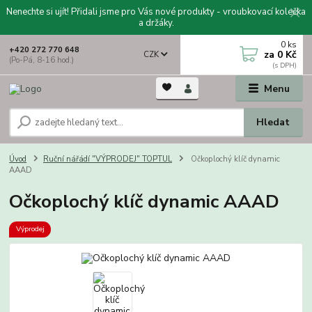
Nenechte si ujít! Přidali jsme pro Vás nové produkty - vroubkovací kolečka
a držáky.
0
ks
+420 272 770 648
za
0 Kč
CZK
(Po-Pá, 8-16 hod.)
Menu
Hledat
Úvod
Ruční nářádí "VÝPRODEJ" TOPTUL
Očkoplochý klíč dynamic
AAAD
Očkoplochý klíč dynamic AAAD
Výprodej