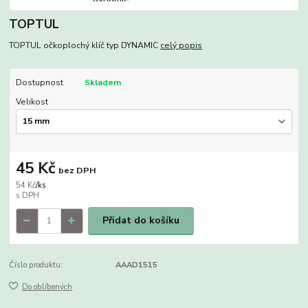
TOPTUL
TOPTUL očkoplochý klíč typ DYNAMIC
celý popis
Dostupnost
Skladem
Velikost
45 Kč
bez DPH
54 Kč
/
ks
Přidat do košíku
Číslo produktu:
AAAD1515
Do oblíbených