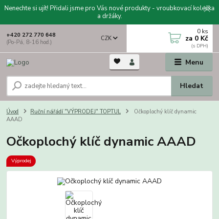
Nenechte si ujít! Přidali jsme pro Vás nové produkty - vroubkovací kolečka
a držáky.
0
ks
+420 272 770 648
za
0 Kč
CZK
(Po-Pá, 8-16 hod.)
Menu
Hledat
Úvod
Ruční nářádí "VÝPRODEJ" TOPTUL
Očkoplochý klíč dynamic
AAAD
Očkoplochý klíč dynamic AAAD
Výprodej