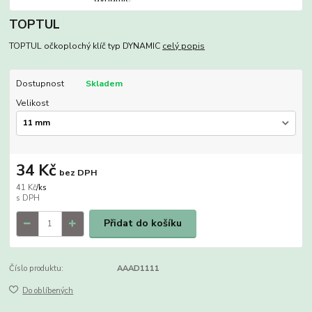
TOPTUL
TOPTUL očkoplochý klíč typ DYNAMIC
celý popis
Dostupnost
Skladem
Velikost
34 Kč
bez DPH
41 Kč
/
ks
Přidat do košíku
Číslo produktu:
AAAD1111
Do oblíbených