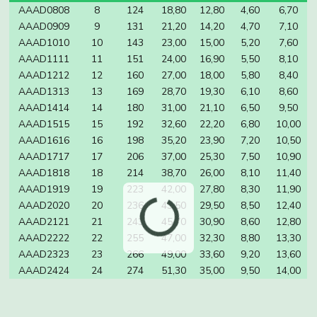
AAAD0808
8
124
18,80
12,80
4,60
6,70
AAAD0909
9
131
21,20
14,20
4,70
7,10
AAAD1010
10
143
23,00
15,00
5,20
7,60
AAAD1111
11
151
24,00
16,90
5,50
8,10
AAAD1212
12
160
27,00
18,00
5,80
8,40
AAAD1313
13
169
28,70
19,30
6,10
8,60
AAAD1414
14
180
31,00
21,10
6,50
9,50
AAAD1515
15
192
32,60
22,20
6,80
10,00
AAAD1616
16
198
35,20
23,90
7,20
10,50
AAAD1717
17
206
37,00
25,30
7,50
10,90
AAAD1818
18
214
38,70
26,00
8,10
11,40
AAAD1919
19
223
42,00
27,80
8,30
11,90
AAAD2020
20
236
43,50
29,50
8,50
12,40
AAAD2121
21
243
45,70
30,90
8,60
12,80
AAAD2222
22
255
47,00
32,30
8,80
13,30
AAAD2323
23
266
49,00
33,60
9,20
13,60
AAAD2424
24
274
51,30
35,00
9,50
14,00