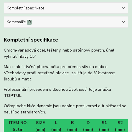
Kompletní specifikace
Komentáře
0
Kompletní specifikace
Chrom-vanadová ocel, leštěný, nebo saténový povrch, úhel
vyhnutí hlavy 15°
Maximální styčná plocha očka pro přenos síly na matice.
Vícebodový profil otevřené hlavice zajišťuje delší životnost
šroubů a matic.
Profesionální provedení s dlouhou životností, to je značka
TOPTUL
.
Očkoploché klíče dynamic jsou odolné proti korozi a funkčností se
neliší od standardních.
ITEM NO.
SIZE
L
B
D
S1
S2
Satin
(mm)
(mm)
(mm)
(mm)
(mm)
(mm)