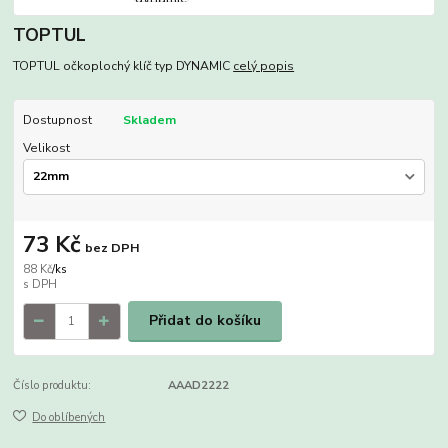
TOPTUL
TOPTUL očkoplochý klíč typ DYNAMIC
celý popis
Dostupnost
Skladem
Velikost
73 Kč
bez DPH
88 Kč
/
ks
Přidat do košíku
Číslo produktu:
AAAD2222
Do oblíbených