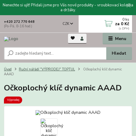
Nenechte si ujít! Přidali jsme pro Vás nové produkty - vroubkovací kolečka
a držáky.
0
ks
+420 272 770 648
za
0 Kč
CZK
(Po-Pá, 8-16 hod.)
Menu
Hledat
Úvod
Ruční nářádí "VÝPRODEJ" TOPTUL
Očkoplochý klíč dynamic
AAAD
Očkoplochý klíč dynamic AAAD
Výprodej