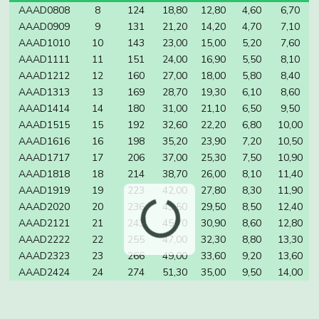
AAAD0808
8
124
18,80
12,80
4,60
6,70
AAAD0909
9
131
21,20
14,20
4,70
7,10
AAAD1010
10
143
23,00
15,00
5,20
7,60
AAAD1111
11
151
24,00
16,90
5,50
8,10
AAAD1212
12
160
27,00
18,00
5,80
8,40
AAAD1313
13
169
28,70
19,30
6,10
8,60
AAAD1414
14
180
31,00
21,10
6,50
9,50
AAAD1515
15
192
32,60
22,20
6,80
10,00
AAAD1616
16
198
35,20
23,90
7,20
10,50
AAAD1717
17
206
37,00
25,30
7,50
10,90
AAAD1818
18
214
38,70
26,00
8,10
11,40
AAAD1919
19
223
42,00
27,80
8,30
11,90
AAAD2020
20
236
43,50
29,50
8,50
12,40
AAAD2121
21
243
45,70
30,90
8,60
12,80
AAAD2222
22
255
47,00
32,30
8,80
13,30
AAAD2323
23
266
49,00
33,60
9,20
13,60
AAAD2424
24
274
51,30
35,00
9,50
14,00