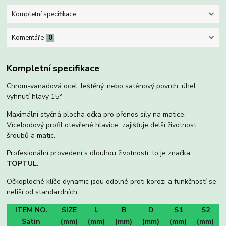
Kompletní specifikace
Komentáře
0
Kompletní specifikace
Chrom-vanadová ocel, leštěný, nebo saténový povrch, úhel
vyhnutí hlavy 15°
Maximální styčná plocha očka pro přenos síly na matice.
Vícebodový profil otevřené hlavice zajišťuje delší životnost
šroubů a matic.
Profesionální provedení s dlouhou životností, to je značka
TOPTUL
.
Očkoploché klíče dynamic jsou odolné proti korozi a funkčností se
neliší od standardních.
ITEM NO.
SIZE
L
B
D
S1
S2
Satin
(mm)
(mm)
(mm)
(mm)
(mm)
(mm)