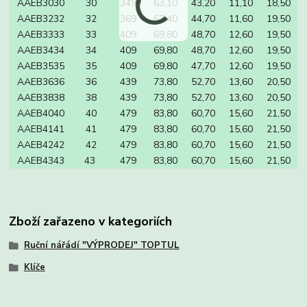
AAEB3030
30
349
63,10
43,20
11,10
18,50
AAEB3232
32
369
67,40
44,70
11,60
19,50
AAEB3333
33
409
69,80
48,70
12,60
19,50
AAEB3434
34
409
69,80
48,70
12,60
19,50
AAEB3535
35
409
69,80
47,70
12,60
19,50
AAEB3636
36
439
73,80
52,70
13,60
20,50
AAEB3838
38
439
73,80
52,70
13,60
20,50
AAEB4040
40
479
83,80
60,70
15,60
21,50
AAEB4141
41
479
83,80
60,70
15,60
21,50
AAEB4242
42
479
83,80
60,70
15,60
21,50
AAEB4343
43
479
83,80
60,70
15,60
21,50
Zboží zařazeno v kategoriích
Ruční nářádí "VÝPRODEJ" TOPTUL
Klíče