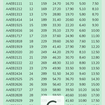
AAEB1111
11
159
24,70
16,70
5,00
7,50
AAEB1212
12
169
27,20
17,90
5,10
8,10
AAEB1313
13
179
28,80
19,70
5,80
8,70
AAEB1414
14
189
31,40
20,60
6,00
9,00
AAEB1515
15
199
33,30
22,20
6,40
9,30
AAEB1616
16
209
35,10
23,70
6,60
10,00
AAEB1717
17
219
37,60
24,90
6,80
11,00
AAEB1818
18
229
39,60
26,50
7,60
11,50
AAEB1919
19
239
41,40
27,90
7,80
12,20
AAEB2020
20
249
44,20
29,70
8,10
12,50
AAEB2121
21
259
46,20
30,70
8,40
12,80
AAEB2222
22
269
48,30
32,10
8,80
13,20
AAEB2323
23
279
49,90
33,50
9,00
13,50
AAEB2424
24
289
51,50
34,20
9,40
13,50
AAEB2525
25
299
54,70
36,70
9,60
14,30
AAEB2626
26
309
56,40
37,20
9,80
15,00
AAEB2727
27
319
58,80
39,50
10,20
16,50
AAEB2828
28
329
59,50
40,60
10,60
17,00
AAEB2929
29
339
61,00
41,60
10,80
17,50