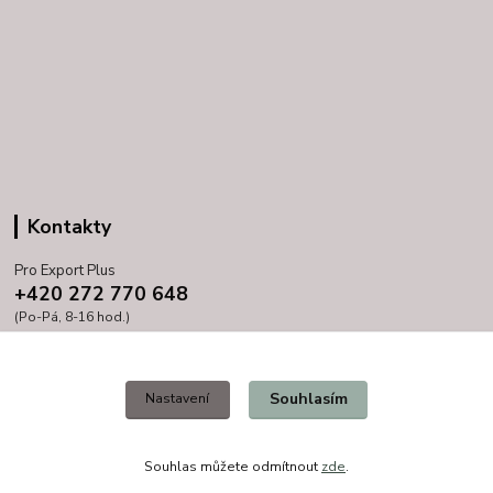
Kontakty
Pro Export Plus
+420 272 770 648
(Po-Pá, 8-16 hod.)
prihoda@proexport.cz
Souhlasím
Nastavení
Souhlas můžete odmítnout
zde
.
Vytvořeno na
Eshop-rychle.cz