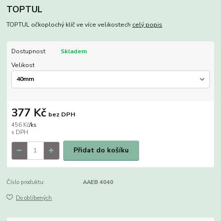
TOPTUL
TOPTUL očkoplochý klíč ve více velikostech
celý popis
Dostupnost
Skladem
Velikost
377 Kč
bez DPH
456 Kč
/
ks
Přidat do košíku
Číslo produktu:
AAEB 4040
Do oblíbených