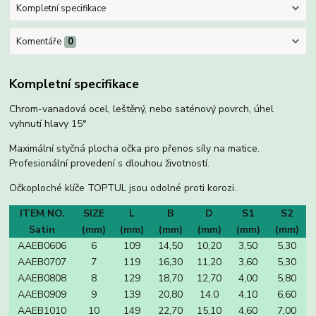
Kompletní specifikace
Komentáře
0
Kompletní specifikace
Chrom-vanadová ocel, leštěný, nebo saténový povrch, úhel
vyhnutí hlavy 15°
Maximální styčná plocha očka pro přenos síly na matice.
Profesionální provedení s dlouhou životností.
Očkoploché klíče TOPTUL jsou odolné proti korozi.
ITEM NO.
SIZE
L
B
D
S1
S2
Satin
(mm)
(mm)
(mm)
(mm)
(mm)
(mm)
AAEB0606
6
109
14,50
10,20
3,50
5,30
AAEB0707
7
119
16,30
11,20
3,60
5,30
AAEB0808
8
129
18,70
12,70
4,00
5,80
AAEB0909
9
139
20,80
14.0
4,10
6,60
AAEB1010
10
149
22,70
15,10
4,60
7,00