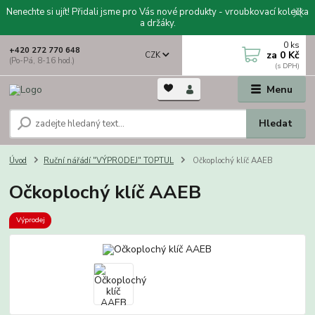
Nenechte si ujít! Přidali jsme pro Vás nové produkty - vroubkovací kolečka
a držáky.
0
ks
+420 272 770 648
za
0 Kč
CZK
(Po-Pá, 8-16 hod.)
Menu
Hledat
Úvod
Ruční nářádí "VÝPRODEJ" TOPTUL
Očkoplochý klíč AAEB
Očkoplochý klíč AAEB
Výprodej