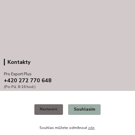
Kontakty
Pro Export Plus
+420 272 770 648
(Po-Pá, 8-16 hod.)
prihoda@proexport.cz
Souhlasím
Nastavení
Souhlas můžete odmítnout
zde
.
Vytvořeno na
Eshop-rychle.cz