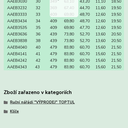
AAEB3030
30
349
63,10
43,20
11,10
18,50
AAEB3232
32
369
67,40
44,70
11,60
19,50
AAEB3333
33
409
69,80
48,70
12,60
19,50
AAEB3434
34
409
69,80
48,70
12,60
19,50
AAEB3535
35
409
69,80
47,70
12,60
19,50
AAEB3636
36
439
73,80
52,70
13,60
20,50
AAEB3838
38
439
73,80
52,70
13,60
20,50
AAEB4040
40
479
83,80
60,70
15,60
21,50
AAEB4141
41
479
83,80
60,70
15,60
21,50
AAEB4242
42
479
83,80
60,70
15,60
21,50
AAEB4343
43
479
83,80
60,70
15,60
21,50
Zboží zařazeno v kategoriích
Ruční nářádí "VÝPRODEJ" TOPTUL
Klíče