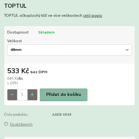
TOPTUL
TOPTUL očkoplochý klíč ve více velikostech
celý popis
Dostupnost
Skladem
Velikost
533 Kč
bez DPH
645 Kč
/
ks
Přidat do košíku
Číslo produktu:
AAEB 4848
Do oblíbených