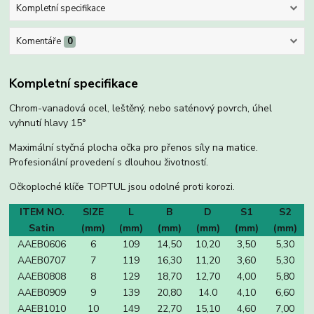
Kompletní specifikace
Komentáře
0
Kompletní specifikace
Chrom-vanadová ocel, leštěný, nebo saténový povrch, úhel
vyhnutí hlavy 15°
Maximální styčná plocha očka pro přenos síly na matice.
Profesionální provedení s dlouhou životností.
Očkoploché klíče TOPTUL jsou odolné proti korozi.
ITEM NO.
SIZE
L
B
D
S1
S2
Satin
(mm)
(mm)
(mm)
(mm)
(mm)
(mm)
AAEB0606
6
109
14,50
10,20
3,50
5,30
AAEB0707
7
119
16,30
11,20
3,60
5,30
AAEB0808
8
129
18,70
12,70
4,00
5,80
AAEB0909
9
139
20,80
14.0
4,10
6,60
AAEB1010
10
149
22,70
15,10
4,60
7,00