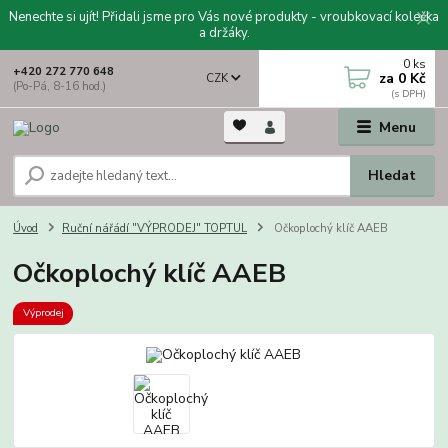
Nenechte si ujít! Přidali jsme pro Vás nové produkty - vroubkovací kolečka
a držáky.
0
ks
+420 272 770 648
za
0 Kč
CZK
(Po-Pá, 8-16 hod.)
Menu
Hledat
Úvod
Ruční nářádí "VÝPRODEJ" TOPTUL
Očkoplochý klíč AAEB
Očkoplochý klíč AAEB
Výprodej