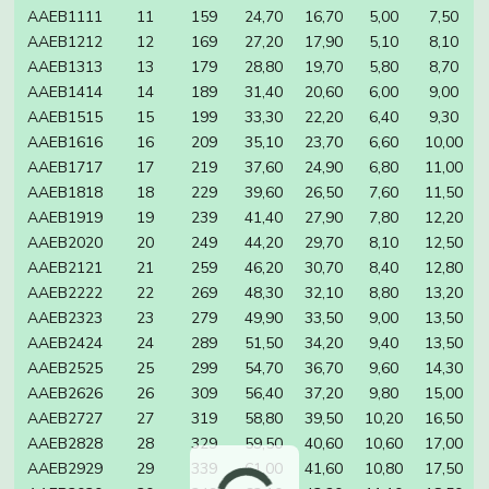
AAEB1111
11
159
24,70
16,70
5,00
7,50
AAEB1212
12
169
27,20
17,90
5,10
8,10
AAEB1313
13
179
28,80
19,70
5,80
8,70
AAEB1414
14
189
31,40
20,60
6,00
9,00
AAEB1515
15
199
33,30
22,20
6,40
9,30
AAEB1616
16
209
35,10
23,70
6,60
10,00
AAEB1717
17
219
37,60
24,90
6,80
11,00
AAEB1818
18
229
39,60
26,50
7,60
11,50
AAEB1919
19
239
41,40
27,90
7,80
12,20
AAEB2020
20
249
44,20
29,70
8,10
12,50
AAEB2121
21
259
46,20
30,70
8,40
12,80
AAEB2222
22
269
48,30
32,10
8,80
13,20
AAEB2323
23
279
49,90
33,50
9,00
13,50
AAEB2424
24
289
51,50
34,20
9,40
13,50
AAEB2525
25
299
54,70
36,70
9,60
14,30
AAEB2626
26
309
56,40
37,20
9,80
15,00
AAEB2727
27
319
58,80
39,50
10,20
16,50
AAEB2828
28
329
59,50
40,60
10,60
17,00
AAEB2929
29
339
61,00
41,60
10,80
17,50