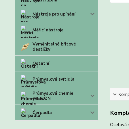
soustružení
Nástroje pro upínání
Měřicí nástroje
Vyměnitelné břitové
destičky
Ostatní
Průmyslová svítidla
Průmyslová chemie
Kompl
WEICON
Komple
Čerpadla
Ocelová 