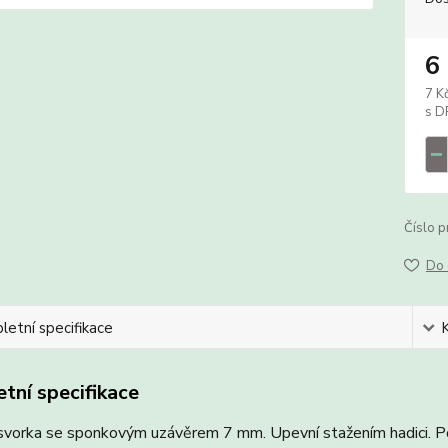
6
7 K
Číslo p
Do 
etní specifikace
tní specifikace
svorka se sponkovým uzávěrem 7 mm. Upevní stažením hadici. P