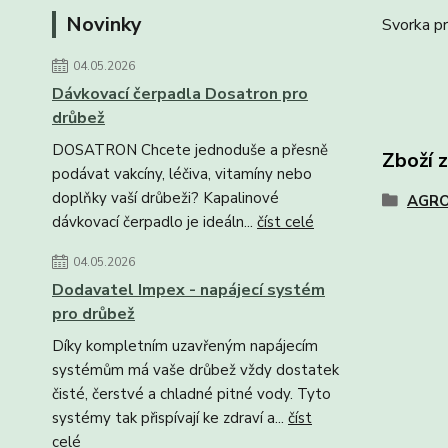
Novinky
Svorka pr
04.05.2026
Dávkovací čerpadla Dosatron pro
drůbež
DOSATRON Chcete jednoduše a přesně
Zboží 
podávat vakcíny, léčiva, vitamíny nebo
doplňky vaší drůbeži? Kapalinové
AGRO
dávkovací čerpadlo je ideáln...
číst celé
04.05.2026
Dodavatel Impex - napájecí systém
pro drůbež
Díky kompletním uzavřeným napájecím
systémům má vaše drůbež vždy dostatek
čisté, čerstvé a chladné pitné vody. Tyto
systémy tak přispívají ke zdraví a...
číst
celé