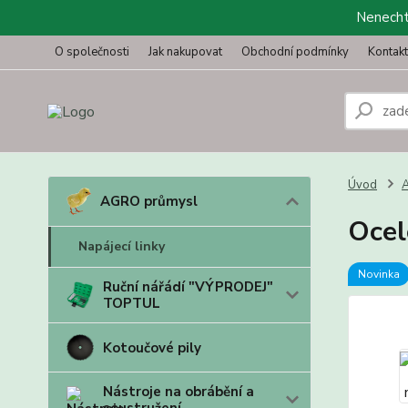
Nenechte
O společnosti
Jak nakupovat
Obchodní podmínky
Kontak
Úvod
AGRO průmysl
Ocel
Napájecí linky
Novinka
Ruční nářádí "VÝPRODEJ"
TOPTUL
Kotoučové pily
Nástroje na obrábění a