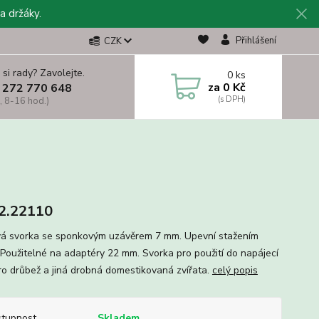
a držáky.
Přihlášení
CZK
 si rady? Zavolejte.
0
ks
za
0 Kč
 272 770 648
, 8-16 hod.)
2.22110
á svorka se sponkovým uzávěrem 7 mm. Upevní stažením
. Použitelné na adaptéry 22 mm. Svorka pro použití do napájecí
pro drůbež a jiná drobná domestikovaná zvířata.
celý popis
tupnost
Skladem