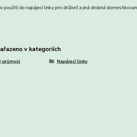
o použití do napájecí linky pro drůbež a jiná drobná domestikovan
zařazeno v kategoriích
 průmysl
Napájecí linky