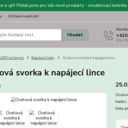
 si ujít! Přidali jsme pro Vás nové produkty - vroubkovací kolečka 
ty
Ochrana soukromí
Nevíte
Hledat
+420
(Po-Pá
AGRO průmysl
Napájecí linky
Ocelová svorka k napájecí lince
ová svorka k napájecí lince
25.0
Ocelov
hadici
linky 
Dos