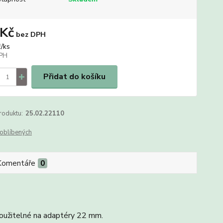
 Kč
bez DPH
/
ks
č
Přidat do košíku
roduktu:
25.02.22110
oblíbených
Komentáře
0
oužitelné na adaptéry 22 mm.