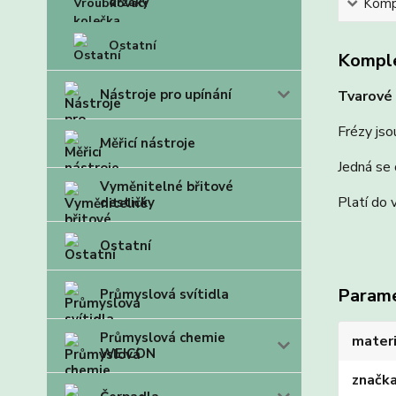
držáky
Kompl
Ostatní
Komple
Nástroje pro upínání
Tvarové 
Frézy jso
Měřicí nástroje
Jedná se 
Vyměnitelné břitové
Platí do 
destičky
Ostatní
Param
Průmyslová svítidla
Průmyslová chemie
materi
WEICON
značk