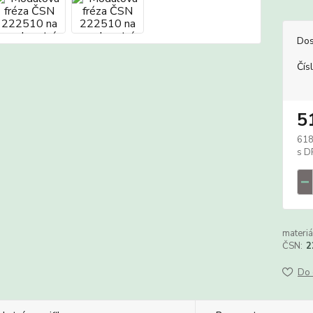
Dos
Čís
5
618
materiá
ČSN:
2
Do 