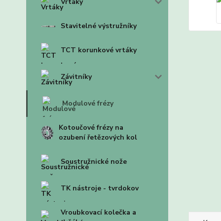
Vrtáky
Stavitelné výstružníky
TCT korunkové vrtáky
Závitníky
Modulové frézy
Kotoučové frézy na
ozubení řetězových kol
Soustružnické nože
TK nástroje - tvrdokov
Vroubkovací kolečka a