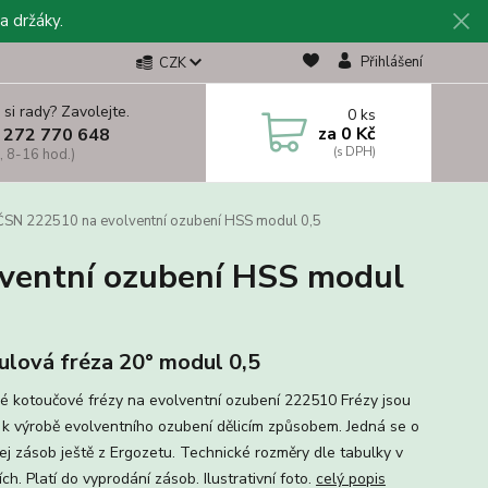
a držáky.
Přihlášení
CZK
 si rady? Zavolejte.
0
ks
za
0 Kč
 272 770 648
, 8-16 hod.)
ČSN 222510 na evolventní ozubení HSS modul 0,5
ventní ozubení HSS modul
lová fréza 20° modul 0,5
é kotoučové frézy na evolventní ozubení 222510 Frézy jsou
 k výrobě evolventního ozubení dělicím způsobem. Jedná se o
ej zásob ještě z Ergozetu. Technické rozměry dle tabulky v
ch. Platí do vyprodání zásob. Ilustrativní foto.
celý popis