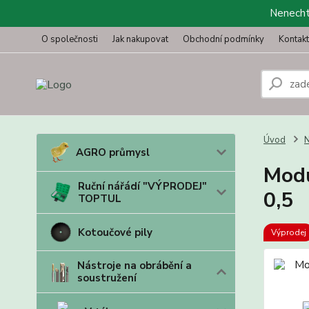
Nenechte
O společnosti
Jak nakupovat
Obchodní podmínky
Kontak
Úvod
N
AGRO průmysl
Modu
Ruční nářádí "VÝPRODEJ"
0,5
TOPTUL
Kotoučové pily
Výprodej
Nástroje na obrábění a
soustružení