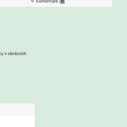
Komentáře
0
y v obrázcích.