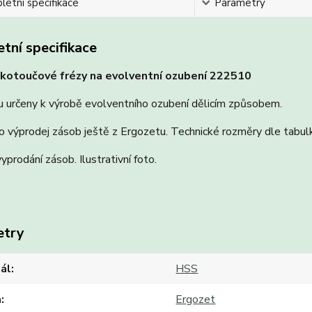
etní specifikace
Parametry
tní specifikace
kotoučové frézy na evolventní ozubení 222510
u určeny k výrobě evolventního ozubení dělicím způsobem.
o výprodej zásob ještě z Ergozetu. Technické rozměry dle tabulk
vyprodání zásob. Ilustrativní foto.
etry
ál
HSS
a
Ergozet