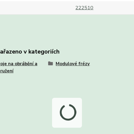
222510
zařazeno v kategoriích
oje na obrábění a
Modulové frézy
ružení