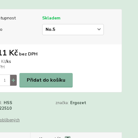
tupnost
Skladem
lo
11 Kč
bez DPH
/
ks
 Kč
Přidat do košíku
l:
HSS
značka:
Ergozet
22510
oblíbených