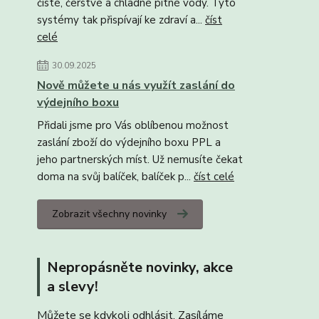
čisté, čerstvé a chladné pitné vody. Tyto
systémy tak přispívají ke zdraví a...
číst
celé
30.09.2025
Nově můžete u nás využít zaslání do
výdejního boxu
Přidali jsme pro Vás oblíbenou možnost
zaslání zboží do výdejního boxu PPL a
jeho partnerských míst. Už nemusíte čekat
doma na svůj balíček, balíček p...
číst celé
Zobrazit všechny novinky
Nepropásněte novinky, akce
a slevy!
Můžete se kdykoli odhlásit. Zasíláme