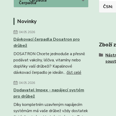
Čerpadla
ČSN
Novinky
04.05.2026
Dávkovací čerpadla Dosatron pro
Zboží 
drůbež
DOSATRON Chcete jednoduše a přesně
Nástr
podávat vakcíny, léčiva, vitamíny nebo
soust
doplňky vaší drůbeži? Kapalinové
dávkovací čerpadlo je ideáln...
číst celé
04.05.2026
Dodavatel Impex - napájecí systém
pro drůbež
Díky kompletním uzavřeným napájecím
systémům má vaše drůbež vždy dostatek