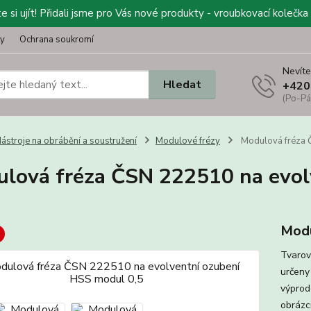
 si ujít! Přidali jsme pro Vás nové produkty - vroubkovací kolečka 
ty
Ochrana soukromí
Nevíte
Hledat
+420
(Po-Pá
ástroje na obrábění a soustružení
Modulové frézy
Modulová fréza 
lová fréza ČSN 222510 na evol
Modu
Tvarov
určeny
výprod
obrázcí