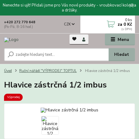
Nenechte si ujít! Přidali jsme pro Vás nové produkty - vroubkovací kolečka
a držáky.
0
ks
+420 272 770 648
za
0 Kč
CZK
(Po-Pá, 8-16 hod.)
Menu
Hledat
Úvod
Ruční nářádí "VÝPRODEJ" TOPTUL
Hlavice zástrčná 1/2 imbus
Hlavice zástrčná 1/2 imbus
Výprodej