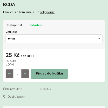
BCDA
Hlavice s bitem imbus 1/2
celý popis
Dostupnost
Skladem
Velikost
25 Kč
bez DPH
30 Kč
/
ks
Přidat do košíku
Číslo produktu:
BCDA-2
Do oblíbených