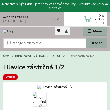
Nenechte si ujít! Přidali jsme pro Vás nové produkty - vroubkovací kolečka
a držáky.
0
ks
+420 272 770 648
za
0 Kč
CZK
(Po-Pá, 8-16 hod.)
Menu
Hledat
Úvod
Ruční nářádí "VÝPRODEJ" TOPTUL
Hlavice zástrčná 1/2
Hlavice zástrčná 1/2
Výprodej