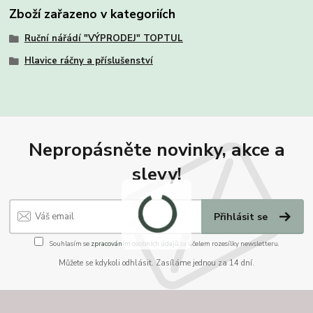
Zboží zařazeno v kategoriích
Ruční nářádí "VÝPRODEJ" TOPTUL
Hlavice ráčny a příslušenství
Nepropásněte novinky, akce a
slevy!
Přihlásit se
Souhlasím se
zpracováním osobních údajů
za účelem rozesílky newsletteru.
Můžete se kdykoli odhlásit. Zasíláme jednou za 14 dní.