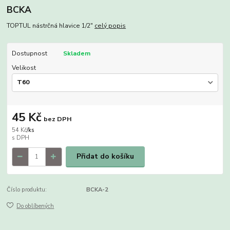
BCKA
TOPTUL nástrčná hlavice 1/2"
celý popis
Dostupnost
Skladem
Velikost
45 Kč
bez DPH
54 Kč
/
ks
Přidat do košíku
Číslo produktu:
BCKA-2
Do oblíbených