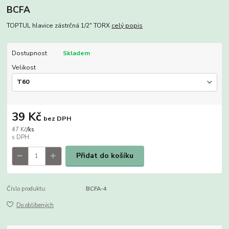
BCFA
TOPTUL hlavice zástrčná 1/2" TORX
celý popis
Dostupnost
Skladem
Velikost
39 Kč
bez DPH
47 Kč
/
ks
Přidat do košíku
Číslo produktu:
BCFA-4
Do oblíbených