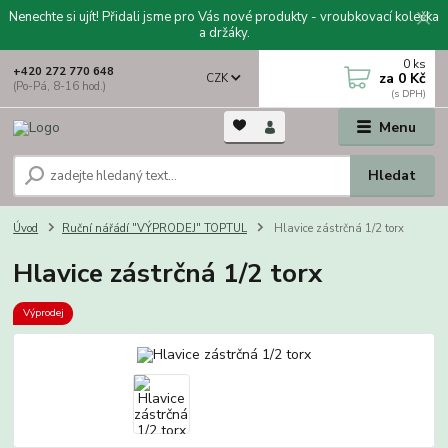
Nenechte si ujít! Přidali jsme pro Vás nové produkty - vroubkovací kolečka
a držáky.
0
ks
+420 272 770 648
za
0 Kč
CZK
(Po-Pá, 8-16 hod.)
Menu
Hledat
Úvod
Ruční nářádí "VÝPRODEJ" TOPTUL
Hlavice zástrčná 1/2 torx
Hlavice zástrčná 1/2 torx
Výprodej