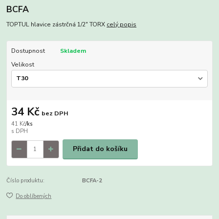
BCFA
TOPTUL hlavice zástrčná 1/2" TORX
celý popis
Dostupnost
Skladem
Velikost
34 Kč
bez DPH
41 Kč
/
ks
Přidat do košíku
Číslo produktu:
BCFA-2
Do oblíbených