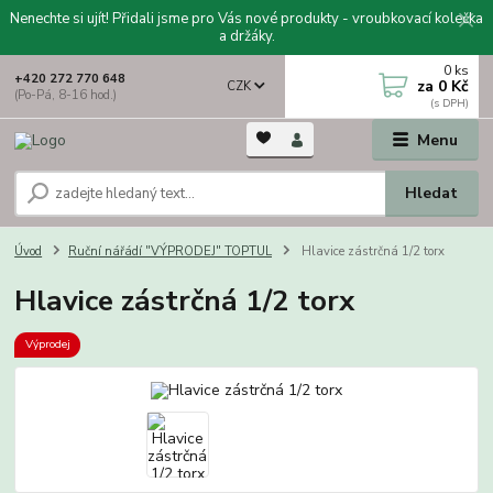
Nenechte si ujít! Přidali jsme pro Vás nové produkty - vroubkovací kolečka
a držáky.
0
ks
+420 272 770 648
za
0 Kč
CZK
(Po-Pá, 8-16 hod.)
Menu
Hledat
Úvod
Ruční nářádí "VÝPRODEJ" TOPTUL
Hlavice zástrčná 1/2 torx
Hlavice zástrčná 1/2 torx
Výprodej