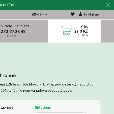
a držáky.
Přihlášení
CZK
 si rady? Zavolejte.
0
ks
za
0 Kč
 272 770 648
, 8-16 hod.)
 hranné
ení 12ti hranných hlavic - krátké, povrch lesklý nebo chrom
vý Materiál - chrom vanadová ocel
celý popis
tupnost
Skladem