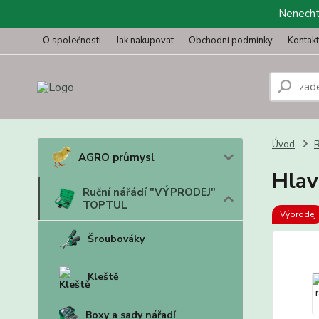
Nenechte
O společnosti
Jak nakupovat
Obchodní podmínky
Kontak
Úvod
R
AGRO průmysl
Hlav
Ruční nářádí "VÝPRODEJ"
TOPTUL
Výprodej
Šroubováky
Kleště
Boxy a sady nářadí