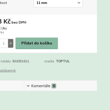
ikost
3 Kč
bez DPH
/
ks
Kč
Přidat do košíku
roduktu:
BAEB1611
značka:
TOPTUL
oblíbených
Komentáře
0