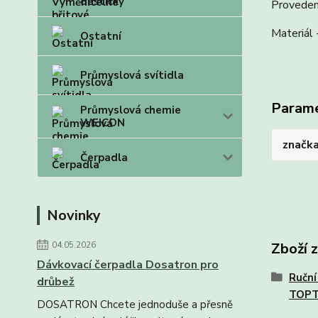
destičky
Provedení
Materiál 
Ostatní
Průmyslová svítidla
Param
Průmyslová chemie
WEICON
značk
Čerpadla
Novinky
04.05.2026
Zboží 
Dávkovací čerpadla Dosatron pro
Ruční
drůbež
TOP
DOSATRON Chcete jednoduše a přesně