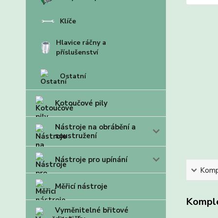
Klíče
Hlavice ráčny a
příslušenství
Ostatní
Kotoučové pily
Nástroje na obrábění a
soustružení
Nástroje pro upínání
Kompl
Měřicí nástroje
Komple
Vyměnitelné břitové