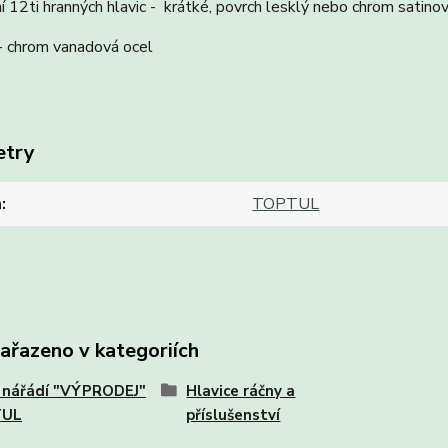
 12ti hranných hlavic - krátké, povrch lesklý nebo chrom satino
- chrom vanadová ocel
etry
a
TOPTUL
zařazeno v kategoriích
 nářádí "VÝPRODEJ"
Hlavice ráčny a
TUL
příslušenství