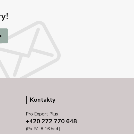
y!
Kontakty
Pro Export Plus
+420 272 770 648
(Po-Pá, 8-16 hod.)