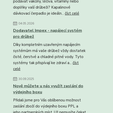
podávat vakcíny, léčiva, vitamíny nebo
doplňky vaší drůbeži? Kapalinové
dávkovací čerpadlo je ideáln...
číst celé
04.05.2026
Dodavatel Impex - napájecí systém
pro drůbež
Díky kompletním uzavřeným napájecím
systémům má vaše drůbež vždy dostatek
čisté, čerstvé a chladné pitné vody. Tyto
systémy tak přispívají ke zdraví a...
číst
celé
30.09.2025
Nově můžete u nás využít zaslání do
výdejního boxu
Přidali jsme pro Vás oblíbenou možnost
zaslání zboží do výdejního boxu PPL a
jeho partnerských míst. Už nemusíte čekat