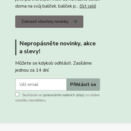
doma na svůj balíček, balíček p...
číst celé
Zobrazit všechny novinky
Nepropásněte novinky, akce
a slevy!
Můžete se kdykoli odhlásit. Zasíláme
jednou za 14 dní.
Přihlásit se
Souhlasím se
zpracováním osobních údajů
za účelem
rozesílky newsletteru.