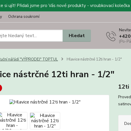
 si ujít! Přidali jsme pro Vás nové produkty - vroubkovací kolečka 
ty
Ochrana soukromí
Nevíte
Hledat
+420
(Po-Pá
uční nářádí "VÝPRODEJ" TOPTUL
Hlavice nástrčné 12ti hran - 1/2"
ice nástrčné 12ti hran - 1/2"
12ti
Proved
satino
Dos