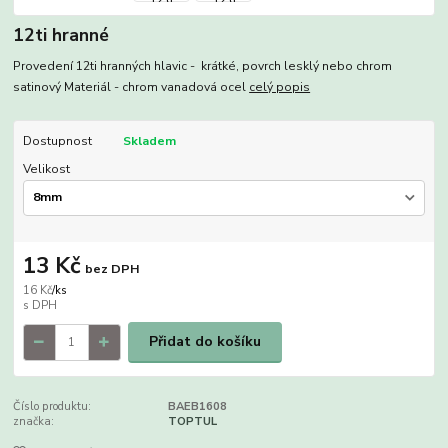
12ti hranné
Provedení 12ti hranných hlavic - krátké, povrch lesklý nebo chrom
satinový Materiál - chrom vanadová ocel
celý popis
Dostupnost
Skladem
Velikost
13 Kč
bez DPH
16 Kč
/
ks
Přidat do košíku
Číslo produktu:
BAEB1608
značka:
TOPTUL