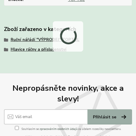
Zboží zařazeno v kategoriích
Ruční nářádí "VÝPRODEJ" TOPTUL
Hlavice ráčny a příslušenství
Nepropásněte novinky, akce a
slevy!
Přihlásit se
Souhlasím se
zpracováním osobních údajů
za účelem rozesílky newsletteru.