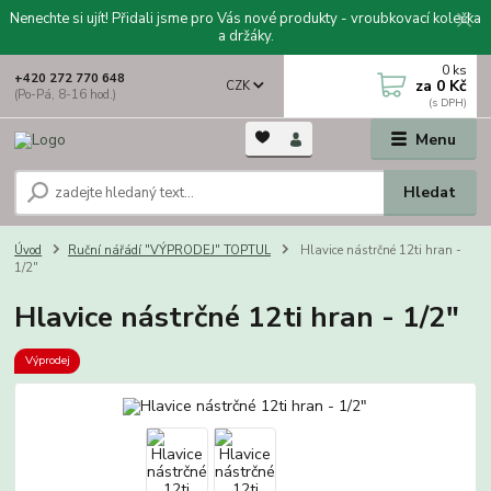
Nenechte si ujít! Přidali jsme pro Vás nové produkty - vroubkovací kolečka
a držáky.
0
ks
+420 272 770 648
za
0 Kč
CZK
(Po-Pá, 8-16 hod.)
Menu
Hledat
Úvod
Ruční nářádí "VÝPRODEJ" TOPTUL
Hlavice nástrčné 12ti hran -
1/2"
Hlavice nástrčné 12ti hran - 1/2"
Výprodej