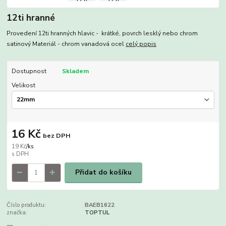
12ti hranné
Provedení 12ti hranných hlavic - krátké, povrch lesklý nebo chrom
satinový Materiál - chrom vanadová ocel
celý popis
Dostupnost
Skladem
Velikost
16 Kč
bez DPH
19 Kč
/
ks
Přidat do košíku
Číslo produktu:
BAEB1622
značka:
TOPTUL