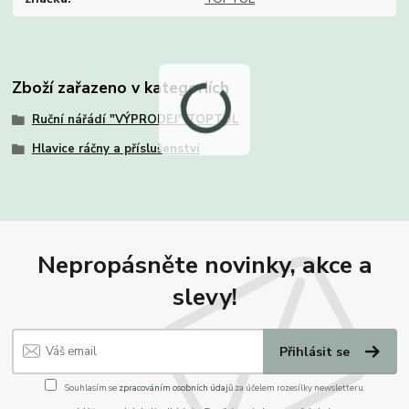
Zboží zařazeno v kategoriích
Ruční nářádí "VÝPRODEJ" TOPTUL
Hlavice ráčny a příslušenství
Nepropásněte novinky, akce a
slevy!
Přihlásit se
Souhlasím se
zpracováním osobních údajů
za účelem rozesílky newsletteru.