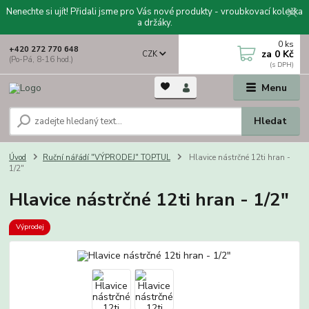
Nenechte si ujít! Přidali jsme pro Vás nové produkty - vroubkovací kolečka
a držáky.
0
ks
+420 272 770 648
za
0 Kč
CZK
(Po-Pá, 8-16 hod.)
Menu
Hledat
Úvod
Ruční nářádí "VÝPRODEJ" TOPTUL
Hlavice nástrčné 12ti hran -
1/2"
Hlavice nástrčné 12ti hran - 1/2"
Výprodej