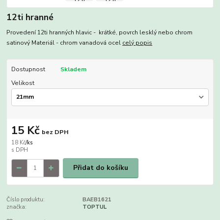
12ti hranné
Provedení 12ti hranných hlavic - krátké, povrch lesklý nebo chrom
satinový Materiál - chrom vanadová ocel
celý popis
Dostupnost
Skladem
Velikost
15 Kč
bez DPH
18 Kč
/
ks
Přidat do košíku
Číslo produktu:
BAEB1621
značka:
TOPTUL