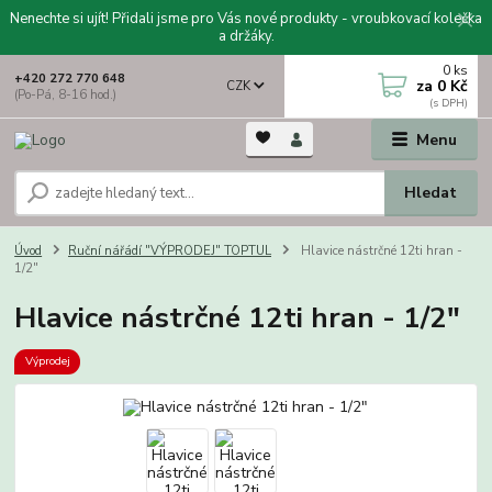
Nenechte si ujít! Přidali jsme pro Vás nové produkty - vroubkovací kolečka
a držáky.
0
ks
+420 272 770 648
za
0 Kč
CZK
(Po-Pá, 8-16 hod.)
Menu
Hledat
Úvod
Ruční nářádí "VÝPRODEJ" TOPTUL
Hlavice nástrčné 12ti hran -
1/2"
Hlavice nástrčné 12ti hran - 1/2"
Výprodej