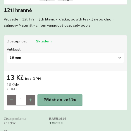
12ti hranné
Provedení 12ti hranných hlavic - krátké, povrch lesklý nebo chrom
satinový Materiál - chrom vanadová ocel
celý popis
Dostupnost
Skladem
Velikost
13 Kč
bez DPH
16 Kč
/
ks
Přidat do košíku
Číslo produktu:
BAEB1616
značka:
TOPTUL