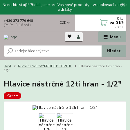
Nenechte si ujít! Přidali jsme pro Vás nové produkty - vroubkovací kolečka
a držáky.
0
ks
+420 272 770 648
za
0 Kč
CZK
(Po-Pá, 8-16 hod.)
Menu
Hledat
Úvod
Ruční nářádí "VÝPRODEJ" TOPTUL
Hlavice nástrčné 12ti hran -
1/2"
Hlavice nástrčné 12ti hran - 1/2"
Výprodej