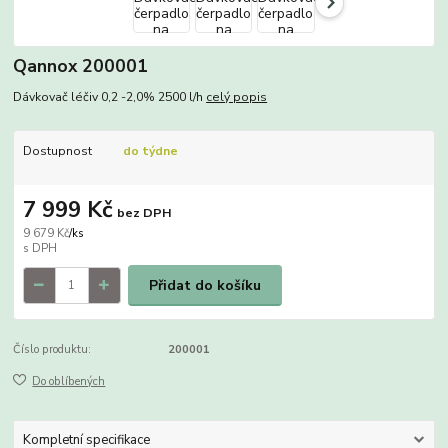
Qannox 200001
Dávkovač léčiv 0,2 -2,0% 2500 l/h
celý popis
Dostupnost
do týdne
7 999 Kč
bez DPH
9 679 Kč
/
ks
Přidat do košíku
Číslo produktu:
200001
Do oblíbených
Kompletní specifikace