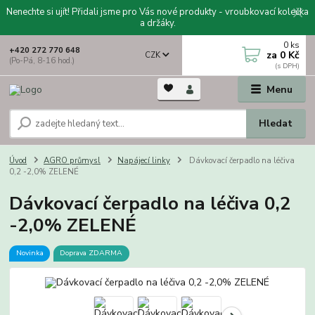
Nenechte si ujít! Přidali jsme pro Vás nové produkty - vroubkovací kolečka
a držáky.
0
ks
+420 272 770 648
za
0 Kč
CZK
(Po-Pá, 8-16 hod.)
Menu
Hledat
Úvod
AGRO průmysl
Napájecí linky
Dávkovací čerpadlo na léčiva
0,2 -2,0% ZELENÉ
Dávkovací čerpadlo na léčiva 0,2
-2,0% ZELENÉ
Novinka
Doprava ZDARMA