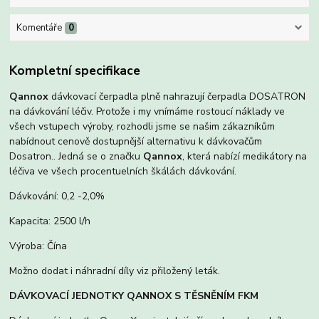
Komentáře
0
Kompletní specifikace
Qannox
dávkovací čerpadla plně nahrazují čerpadla DOSATRON
na dávkování léčiv. Protože i my vnímáme rostoucí náklady ve
všech vstupech výroby, rozhodli jsme se našim zákazníkům
nabídnout cenově dostupnější alternativu k dávkovačům
Dosatron
.. Jedná se o značku
Qannox
, která nabízí medikátory na
léčiva ve všech procentuelních škálách dávkování.
Dávkování: 0,2 -2,0%
Kapacita: 2500 l/h
Výroba: Čína
Možno dodat i náhradní díly viz přiložený leták.
DÁVKOVACÍ JEDNOTKY QANNOX S TĚSNĚNÍM FKM