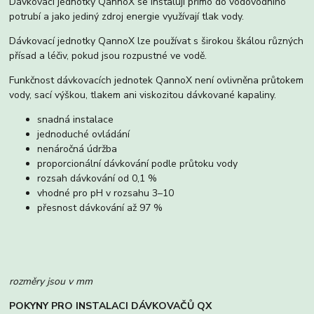
Dávkovací jednotky QannoX se instalují přímo do vodovodního
potrubí a jako jediný zdroj energie využívají tlak vody.
Dávkovací jednotky QannoX lze používat s širokou škálou různých
přísad a léčiv, pokud jsou rozpustné ve vodě.
Funkčnost dávkovacích jednotek QannoX není ovlivněna průtokem
vody, sací výškou, tlakem ani viskozitou dávkované kapaliny.
snadná instalace
jednoduché ovládání
nenáročná údržba
proporcionální dávkování podle průtoku vody
rozsah dávkování od 0,1 %
vhodné pro pH v rozsahu 3–10
přesnost dávkování až 97 %
rozměry jsou v mm
POKYNY PRO INSTALACI DÁVKOVAČŮ QX