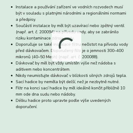
Instalace a používání zařízení ve vodních rozvodech musí
být v souladu s platnými národními a regionálními normami
a předpisy.
Součástí instalace by měl být uzavírací nebo zpětný ventil
(např. art. č. 200094) na přívodu vody, aby se zabránilo
riziku kontaminace zdroje vody.
Doporučuje se také instalace filtru nečistot na přívodu vody
před dávkovačem. Doporučený filtr je o jemnosti 300–400
mikronů (40–50 Mesh) (např. art. č. 200088).
Dávkovač by měl být vždy umístěn výše než nádoba s
aditivem nebo koncentrátem.
Nikdy neumisťujte dávkovač v blízkosti silných zdrojů tepla.
Sací hadice by neměla být delší, než je nezbytně nutné.
Filtr na konci sací hadice by měl ideálně končit přibližně 10
mm ode dna sudu nebo nádoby.
Délku hadice proto upravte podle výše uvedených
doporučení.