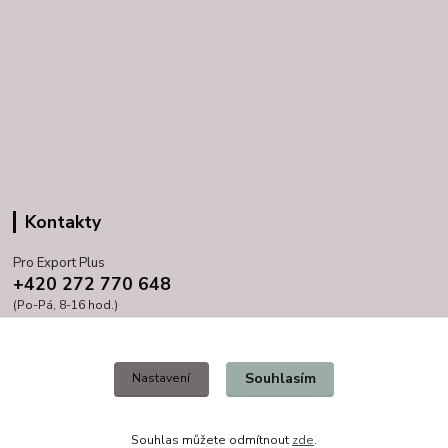
Kontakty
Pro Export Plus
+420 272 770 648
(Po-Pá, 8-16 hod.)
prihoda@proexport.cz
Souhlasím
Nastavení
Souhlas můžete odmítnout
zde
.