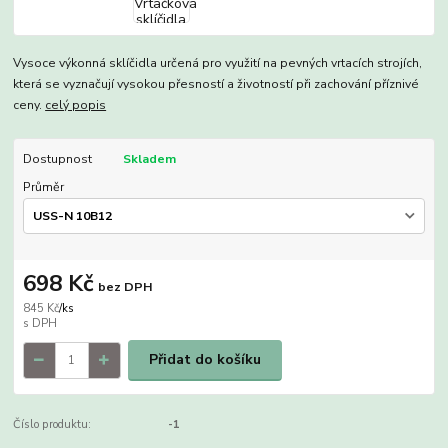
Vysoce výkonná sklíčidla určená pro využití na pevných vrtacích strojích,
která se vyznačují vysokou přesností a životností při zachování příznivé
ceny.
celý popis
Dostupnost
Skladem
Průměr
698 Kč
bez DPH
845 Kč
/
ks
Přidat do košíku
Číslo produktu:
-1