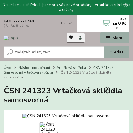
Nenechte si ujít! Přidali jsme pro Vás nové produkty - vroubkovací kolečka
a držáky.
0
ks
+420 272 770 648
za
0 Kč
CZK
(Po-Pá, 8-16 hod.)
Menu
Hledat
Úvod
Nástroje pro upínání
Vrtačková sklíčidla
ČSN 241323
Samosvorná vrtačková sklíčidla
ČSN 241323 Vrtačková sklíčidla
samosvorná
ČSN 241323 Vrtačková sklíčidla
samosvorná