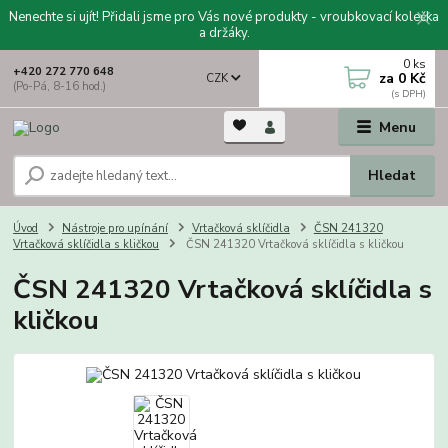
Nenechte si ujít! Přidali jsme pro Vás nové produkty - vroubkovací kolečka
a držáky.
0
ks
+420 272 770 648
za
0 Kč
CZK
(Po-Pá, 8-16 hod.)
Menu
Hledat
Úvod
Nástroje pro upínání
Vrtačková sklíčidla
ČSN 241320
Vrtačková sklíčidla s kličkou
ČSN 241320 Vrtačková sklíčidla s kličkou
ČSN 241320 Vrtačková sklíčidla s
kličkou