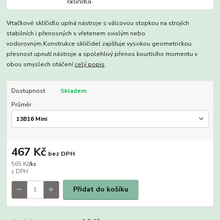
Vrtačkové sklíčidlo upíná nástroje s válcovou stopkou na strojích
stabilních i přenosných s vřetenem svislým nebo
vodorovným.Konstrukce sklíčidel zajišťuje vysokou geometrickou
přesnost upnutí nástroje a spolehlivý přenos kourtícího momentu v
obou smyslech otáčení
celý popis
Dostupnost
Skladem
Průměr
467 Kč
bez DPH
565 Kč
/
ks
Přidat do košíku