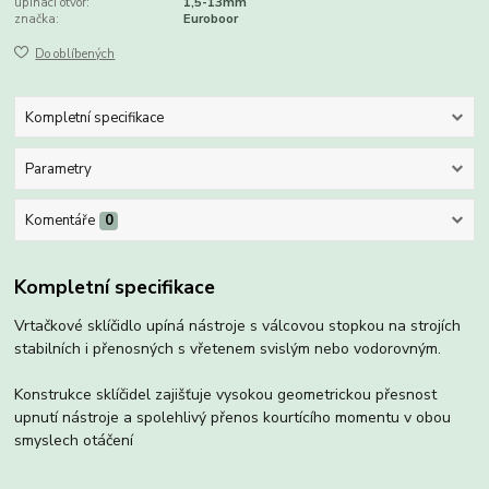
upínací otvor:
1,5-13mm
značka:
Euroboor
Do oblíbených
Kompletní specifikace
Parametry
Komentáře
0
Kompletní specifikace
Vrtačkové sklíčidlo upíná nástroje s válcovou stopkou na strojích
stabilních i přenosných s vřetenem svislým nebo vodorovným.
Konstrukce sklíčidel zajišťuje vysokou geometrickou přesnost
upnutí nástroje a spolehlivý přenos kourtícího momentu v obou
smyslech otáčení