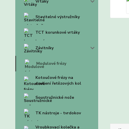
Vrtáky
Stavitelné výstružníky
TCT korunkové vrtáky
Závitníky
Modulové frézy
Kotoučové frézy na
ozubení řetězových kol
Soustružnické nože
TK nástroje - tvrdokov
Vroubkovací kolečka a