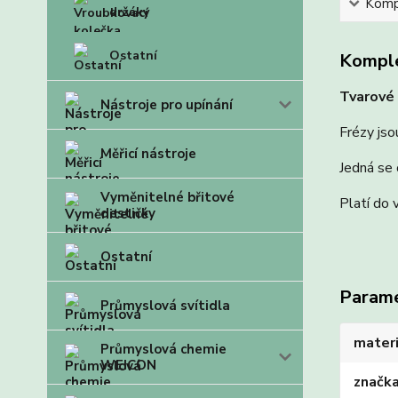
Kompl
držáky
Ostatní
Komple
Tvarové 
Nástroje pro upínání
Frézy jso
Měřicí nástroje
Jedná se 
Vyměnitelné břitové
Platí do 
destičky
Ostatní
Param
Průmyslová svítidla
materi
Průmyslová chemie
WEICON
značk