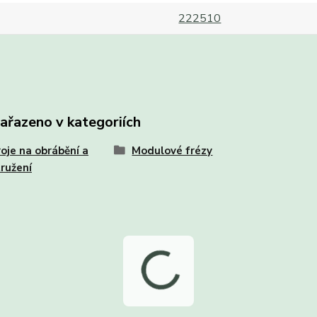
222510
zařazeno v kategoriích
oje na obrábění a
Modulové frézy
ružení