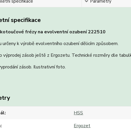
etní specifikace
Parametry
tní specifikace
kotoučové frézy na evolventní ozubení 222510
u určeny k výrobě evolventního ozubení dělicím způsobem.
o výprodej zásob ještě z Ergozetu. Technické rozměry dle tabulk
vyprodání zásob. Ilustrativní foto.
etry
ál
HSS
a
Ergozet