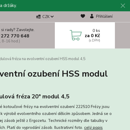
a držáky.
Přihlášení
CZK
 si rady? Zavolejte.
0
ks
za
0 Kč
 272 770 648
, 8-16 hod.)
lová fréza na evolventní ozubení HSS modul 4,5
ventní ozubení HSS modul
lová fréza 20° modul 4,5
é kotoučové frézy na evolventní ozubení 222510 Frézy jsou
 k výrobě evolventního ozubení dělicím způsobem. Jedná se o
ej zásob ještě z Ergozetu. Technické rozměry dle tabulky v
ch. Platí do vyprodání zásob. Ilustrativní foto.
celý popis