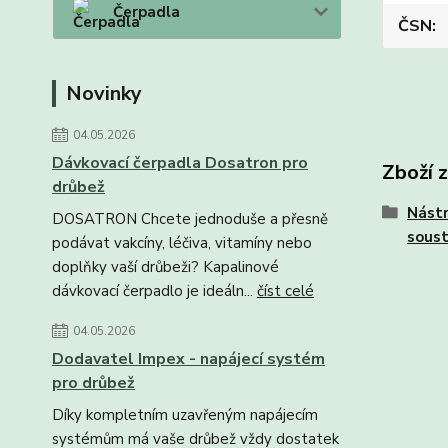
Čerpadla
ČSN
Novinky
04.05.2026
Dávkovací čerpadla Dosatron pro
Zboží 
drůbež
Nástr
DOSATRON Chcete jednoduše a přesně
soust
podávat vakcíny, léčiva, vitamíny nebo
doplňky vaší drůbeži? Kapalinové
dávkovací čerpadlo je ideáln...
číst celé
04.05.2026
Dodavatel Impex - napájecí systém
pro drůbež
Díky kompletním uzavřeným napájecím
systémům má vaše drůbež vždy dostatek