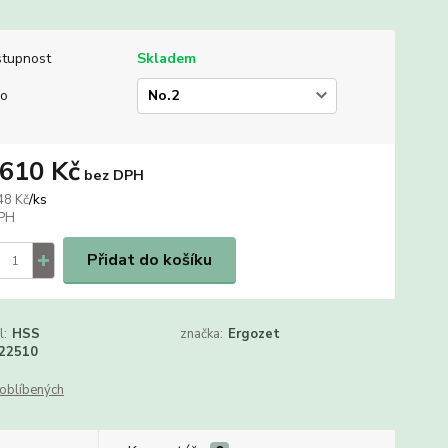
tupnost
Skladem
lo
 610 Kč
bez DPH
/
ks
48 Kč
Přidat do košíku
l:
HSS
značka:
Ergozet
22510
oblíbených