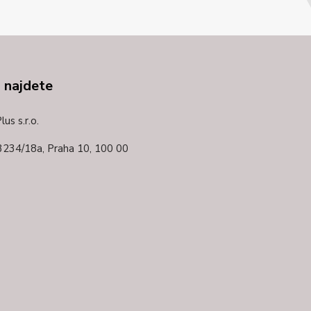
 najdete
us s.r.o.
3234/18a,
Praha 10, 100 00