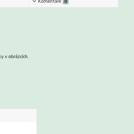
Komentáře
0
y v obrázcích.