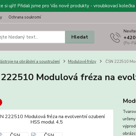
 si ujít! Přidali jsme pro Vás nové produkty - vroubkovací kolečka 
ty
Ochrana soukromí
Nevíte
Hledat
+420
(Po-Pá
ástroje na obrábění a soustružení
Modulové frézy
ČSN 222510 Modu
222510 Modulová fréza na evol
Modu
Tvarov
určeny
výprod
obrázcí