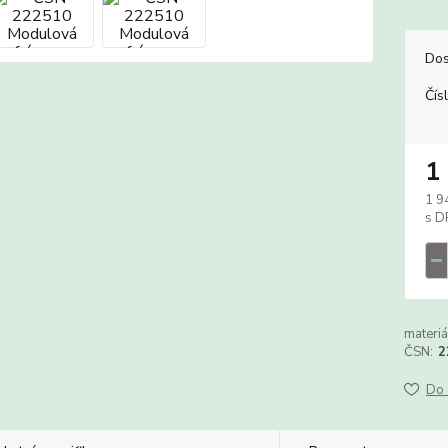
Dos
Čís
1
1 9
materiá
ČSN:
2
Do 