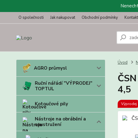
Nenechte
O společnosti
Jak nakupovat
Obchodní podmínky
Kontak
Úvod
N
AGRO průmysl
ČSN 
Ruční nářádí "VÝPRODEJ"
4,5
TOPTUL
Kotoučové pily
Výprodej
Nástroje na obrábění a
soustružení