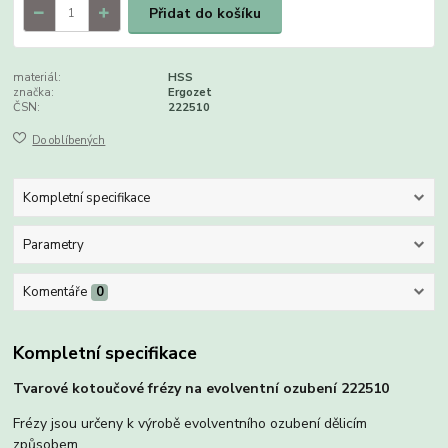
Přidat do košíku
materiál:
HSS
značka:
Ergozet
ČSN:
222510
Do oblíbených
Kompletní specifikace
Parametry
Komentáře
0
Kompletní specifikace
Tvarové kotoučové frézy na evolventní ozubení 222510
Frézy jsou určeny k výrobě evolventního ozubení dělicím
způsobem.