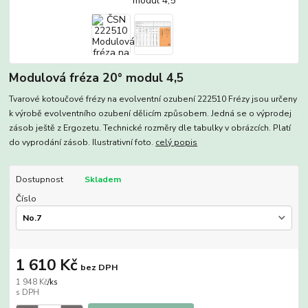
Modulová fréza 20° modul 4,5
Tvarové kotoučové frézy na evolventní ozubení 222510 Frézy jsou určeny
k výrobě evolventního ozubení dělicím způsobem. Jedná se o výprodej
zásob ještě z Ergozetu. Technické rozměry dle tabulky v obrázcích. Platí
do vyprodání zásob. Ilustrativní foto.
celý popis
Dostupnost
Skladem
Číslo
1 610 Kč
bez DPH
1 948 Kč
/
ks