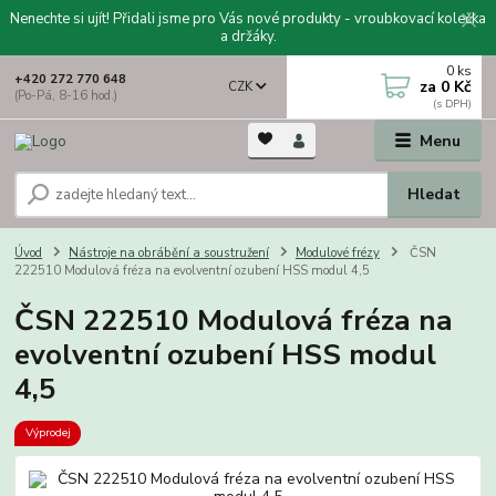
Nenechte si ujít! Přidali jsme pro Vás nové produkty - vroubkovací kolečka
a držáky.
0
ks
+420 272 770 648
za
0 Kč
CZK
(Po-Pá, 8-16 hod.)
Menu
Hledat
Úvod
Nástroje na obrábění a soustružení
Modulové frézy
ČSN
222510 Modulová fréza na evolventní ozubení HSS modul 4,5
ČSN 222510 Modulová fréza na
evolventní ozubení HSS modul
4,5
Výprodej