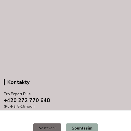
Kontakty
Pro Export Plus
+420 272 770 648
(Po-Pá, 8-16 hod.)
prihoda@proexport.cz
Souhlasím
Nastavení