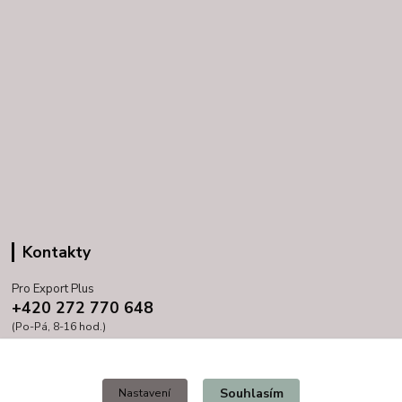
Kontakty
Pro Export Plus
+420 272 770 648
(Po-Pá, 8-16 hod.)
prihoda@proexport.cz
Souhlasím
Nastavení