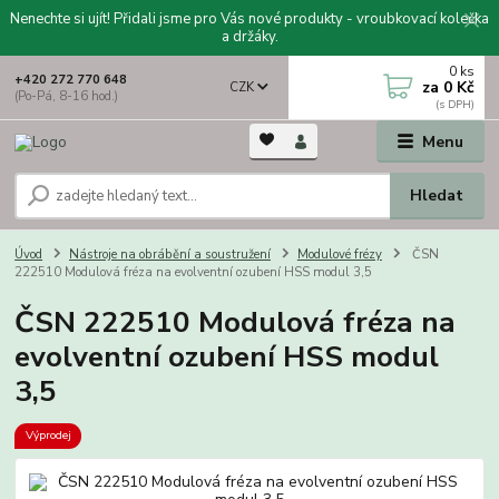
Nenechte si ujít! Přidali jsme pro Vás nové produkty - vroubkovací kolečka
a držáky.
0
ks
+420 272 770 648
za
0 Kč
CZK
(Po-Pá, 8-16 hod.)
Menu
Hledat
Úvod
Nástroje na obrábění a soustružení
Modulové frézy
ČSN
222510 Modulová fréza na evolventní ozubení HSS modul 3,5
ČSN 222510 Modulová fréza na
evolventní ozubení HSS modul
3,5
Výprodej