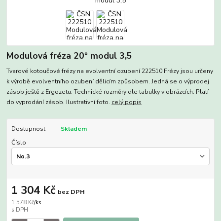
Modulová fréza 20° modul 3,5
Tvarové kotoučové frézy na evolventní ozubení 222510 Frézy jsou určeny
k výrobě evolventního ozubení dělicím způsobem. Jedná se o výprodej
zásob ještě z Ergozetu. Technické rozměry dle tabulky v obrázcích. Platí
do vyprodání zásob. Ilustrativní foto.
celý popis
Dostupnost
Skladem
Číslo
1 304 Kč
bez DPH
1 578 Kč
/
ks