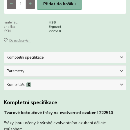
Přidat do košíku
materiál:
HSS
značka:
Ergozet
ČSN:
222510
Do oblíbených
Kompletní specifikace
Parametry
Komentáře
0
Kompletní specifikace
Tvarové kotoučové frézy na evolventní ozubení 222510
Frézy jsou určeny k výrobě evolventního ozubení dělicím
způsobem.