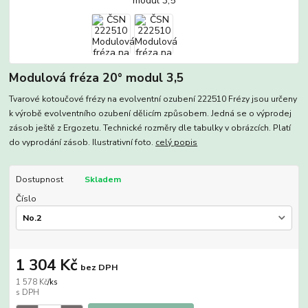
Modulová fréza 20° modul 3,5
Tvarové kotoučové frézy na evolventní ozubení 222510 Frézy jsou určeny
k výrobě evolventního ozubení dělicím způsobem. Jedná se o výprodej
zásob ještě z Ergozetu. Technické rozměry dle tabulky v obrázcích. Platí
do vyprodání zásob. Ilustrativní foto.
celý popis
Dostupnost
Skladem
Číslo
1 304 Kč
bez DPH
1 578 Kč
/
ks