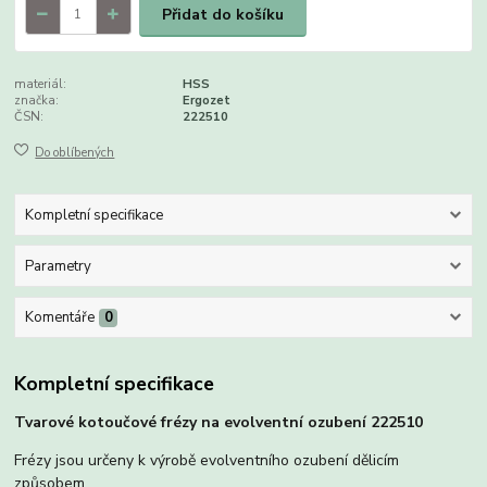
Přidat do košíku
materiál:
HSS
značka:
Ergozet
ČSN:
222510
Do oblíbených
Kompletní specifikace
Parametry
Komentáře
0
Kompletní specifikace
Tvarové kotoučové frézy na evolventní ozubení 222510
Frézy jsou určeny k výrobě evolventního ozubení dělicím
způsobem.