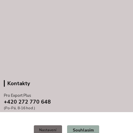
Kontakty
Pro Export Plus
+420 272 770 648
(Po-Pá, 8-16 hod.)
prihoda@proexport.cz
Souhlasím
Nastavení