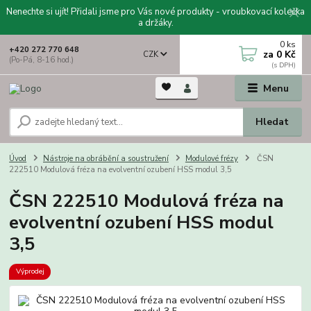
Nenechte si ujít! Přidali jsme pro Vás nové produkty - vroubkovací kolečka
a držáky.
0
ks
+420 272 770 648
za
0 Kč
CZK
(Po-Pá, 8-16 hod.)
Menu
Hledat
Úvod
Nástroje na obrábění a soustružení
Modulové frézy
ČSN
222510 Modulová fréza na evolventní ozubení HSS modul 3,5
ČSN 222510 Modulová fréza na
evolventní ozubení HSS modul
3,5
Výprodej