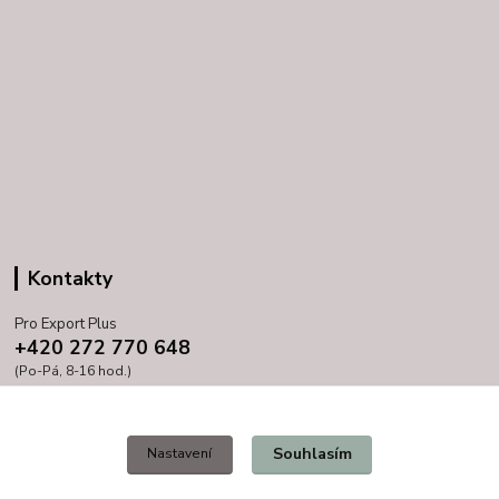
Kontakty
Pro Export Plus
+420 272 770 648
(Po-Pá, 8-16 hod.)
prihoda@proexport.cz
Souhlasím
Nastavení