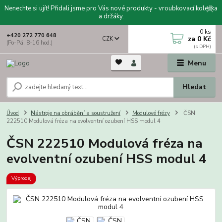
Nenechte si ujít! Přidali jsme pro Vás nové produkty - vroubkovací kolečka
a držáky.
0
ks
+420 272 770 648
za
0 Kč
CZK
(Po-Pá, 8-16 hod.)
Menu
Hledat
Úvod
Nástroje na obrábění a soustružení
Modulové frézy
ČSN
222510 Modulová fréza na evolventní ozubení HSS modul 4
ČSN 222510 Modulová fréza na
evolventní ozubení HSS modul 4
Výprodej