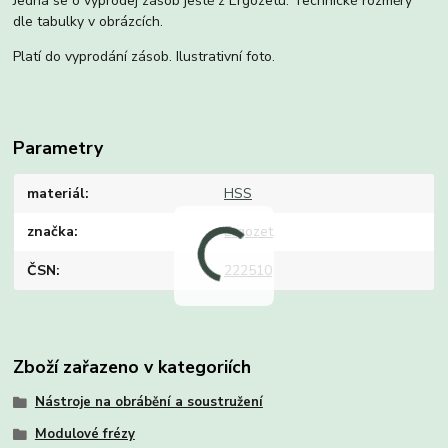
Jedná se o výprodej zásob ještě z Ergozetu. Technické rozměry
dle tabulky v obrázcích.
Platí do vyprodání zásob. Ilustrativní foto.
Parametry
materiál
HSS
značka
Ergozet
ČSN
222510
Zboží zařazeno v kategoriích
Nástroje na obrábění a soustružení
Modulové frézy