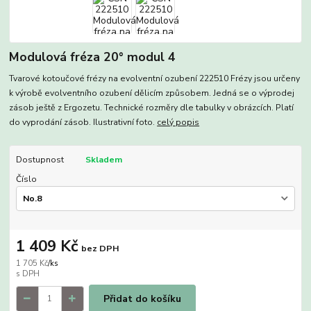
Modulová fréza 20° modul 4
Tvarové kotoučové frézy na evolventní ozubení 222510 Frézy jsou určeny
k výrobě evolventního ozubení dělicím způsobem. Jedná se o výprodej
zásob ještě z Ergozetu. Technické rozměry dle tabulky v obrázcích. Platí
do vyprodání zásob. Ilustrativní foto.
celý popis
Dostupnost
Skladem
Číslo
1 409 Kč
bez DPH
1 705 Kč
/
ks
Přidat do košíku