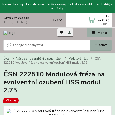
Nenechte si ujít! Přidali jsme pro Vás nové produkty - vroubkovací kolečka
a držáky.
0
ks
+420 272 770 648
za
0 Kč
CZK
(Po-Pá, 8-16 hod.)
Menu
Hledat
Úvod
Nástroje na obrábění a soustružení
Modulové frézy
ČSN
222510 Modulová fréza na evolventní ozubení HSS modul 2,75
ČSN 222510 Modulová fréza na
evolventní ozubení HSS modul
2,75
Výprodej