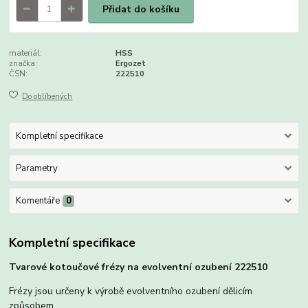
Přidat do košíku
materiál:
HSS
značka:
Ergozet
ČSN:
222510
Do oblíbených
Kompletní specifikace
Parametry
Komentáře
0
Kompletní specifikace
Tvarové kotoučové frézy na evolventní ozubení 222510
Frézy jsou určeny k výrobě evolventního ozubení dělicím
způsobem.