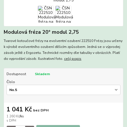
Modulová fréza 20° modul 2,75
Tvarové kotoučové frézy na evolventní ozubení 222510 Frézy jsou určeny
k výrobě evolventního ozubení dělicím způsobem. Jedná se o výprodej
zásob ještě z Ergozetu. Technické rozměry dle tabulky v obrázcích. Platí
do vyprodání zásob. Ilustrativní foto.
celý popis
Dostupnost
Skladem
Číslo
1 041 Kč
bez DPH
1 260 Kč
/
ks