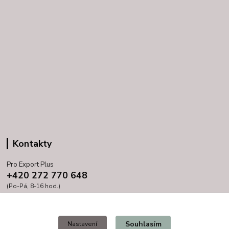
Kontakty
Pro Export Plus
+420 272 770 648
(Po-Pá, 8-16 hod.)
prihoda@proexport.cz
Souhlasím
Nastavení