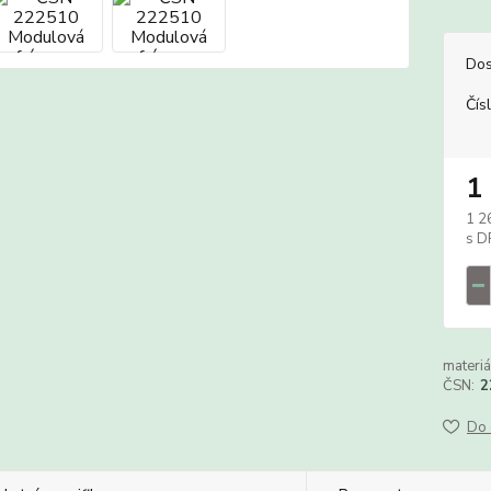
Dos
Čís
1
1 2
materiá
ČSN:
2
Do 