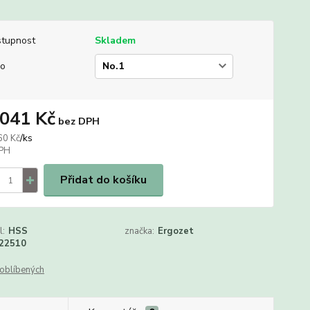
tupnost
Skladem
lo
 041 Kč
bez DPH
/
ks
60 Kč
Přidat do košíku
l:
HSS
značka:
Ergozet
22510
oblíbených