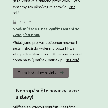
čisté, čerstvé a chladné pitné vody. Tyto
systémy tak přispívají ke zdraví a...
číst
celé
30.09.2025
Nově můžete u nás využít zaslání do
výdejního boxu
Přidali jsme pro Vás oblíbenou možnost
zaslání zboží do výdejního boxu PPL a
jeho partnerských míst. Už nemusíte čekat
doma na svůj balíček, balíček p...
číst celé
Zobrazit všechny novinky
Nepropásněte novinky, akce
a slevy!
Můžete se kdykoli odhlásit. Zasíláme