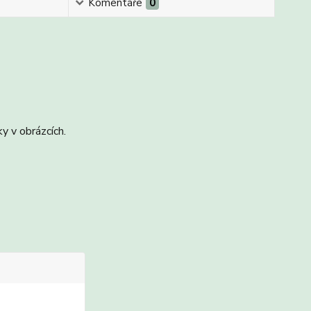
Komentáře
0
y v obrázcích.