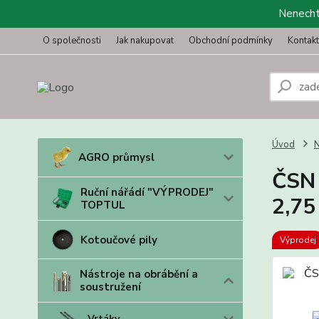
Nenechte
O společnosti
Jak nakupovat
Obchodní podmínky
Kontak
Úvod
N
AGRO průmysl
ČSN 
Ruční nářádí "VÝPRODEJ"
2,75
TOPTUL
Kotoučové pily
Výprodej
Nástroje na obrábění a
soustružení
Vrtáky