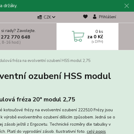
a držáky.
Přihlášení
CZK
 si rady? Zavolejte.
0
ks
za
0 Kč
 272 770 648
, 8-16 hod.)
lová fréza na evolventní ozubení HSS modul 2,75
ventní ozubení HSS modul
lová fréza 20° modul 2,75
é kotoučové frézy na evolventní ozubení 222510 Frézy jsou
 k výrobě evolventního ozubení dělicím způsobem. Jedná se o
ej zásob ještě z Ergozetu. Technické rozměry dle tabulky v
ch. Platí do vyprodání zásob. Ilustrativní foto.
celý popis