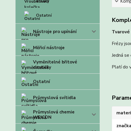
Kompl
držáky
Ostatní
Komple
Tvarové 
Nástroje pro upínání
Frézy jso
Měřicí nástroje
Jedná se 
Vyměnitelné břitové
Platí do 
destičky
Ostatní
Param
Průmyslová svítidla
Průmyslová chemie
materi
WEICON
značk