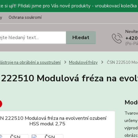
 si ujít! Přidali jsme pro Vás nové produkty - vroubkovací kolečka 
ty
Ochrana soukromí
Nevíte
Hledat
+420
(Po-Pá
ástroje na obrábění a soustružení
Modulové frézy
ČSN 222510 Modu
222510 Modulová fréza na evol
Modu
Tvarov
určeny
výprod
obrázcí