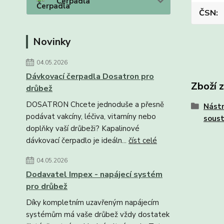
Čerpadla
ČSN
Novinky
04.05.2026
Dávkovací čerpadla Dosatron pro
Zboží 
drůbež
DOSATRON Chcete jednoduše a přesně
Nástr
podávat vakcíny, léčiva, vitamíny nebo
soust
doplňky vaší drůbeži? Kapalinové
dávkovací čerpadlo je ideáln...
číst celé
04.05.2026
Dodavatel Impex - napájecí systém
pro drůbež
Díky kompletním uzavřeným napájecím
systémům má vaše drůbež vždy dostatek