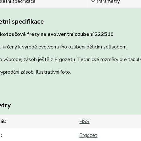
etní specifikace
Parametry
tní specifikace
kotoučové frézy na evolventní ozubení 222510
u určeny k výrobě evolventního ozubení dělicím způsobem.
o výprodej zásob ještě z Ergozetu. Technické rozměry dle tabulk
vyprodání zásob. Ilustrativní foto.
etry
ál
HSS
a
Ergozet