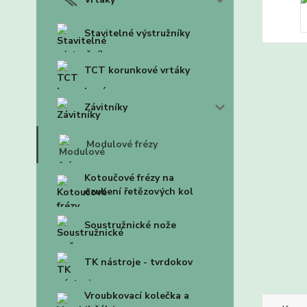
Stavitelné výstružníky
TCT korunkové vrtáky
Závitníky
Modulové frézy
Kotoučové frézy na
ozubení řetězových kol
Soustružnické nože
TK nástroje - tvrdokov
Vroubkovací kolečka a