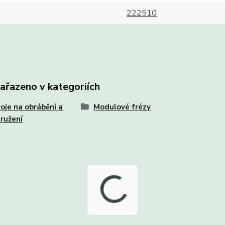
222510
zařazeno v kategoriích
oje na obrábění a
Modulové frézy
ružení