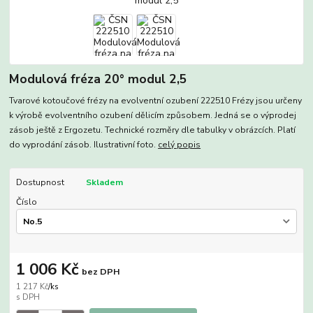
Modulová fréza 20° modul 2,5
Tvarové kotoučové frézy na evolventní ozubení 222510 Frézy jsou určeny
k výrobě evolventního ozubení dělicím způsobem. Jedná se o výprodej
zásob ještě z Ergozetu. Technické rozměry dle tabulky v obrázcích. Platí
do vyprodání zásob. Ilustrativní foto.
celý popis
Dostupnost
Skladem
Číslo
1 006 Kč
bez DPH
1 217 Kč
/
ks