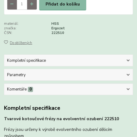
Přidat do košíku
materiál:
HSS
značka:
Ergozet
ČSN:
222510
Do oblíbených
Kompletní specifikace
Parametry
Komentáře
0
Kompletní specifikace
Tvarové kotoučové frézy na evolventní ozubení 222510
Frézy jsou určeny k výrobě evolventního ozubení dělicím
způsobem.