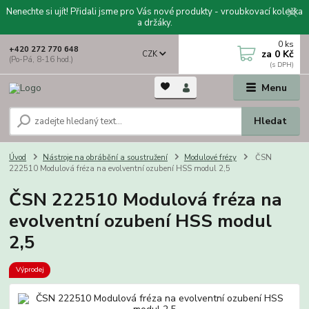
Nenechte si ujít! Přidali jsme pro Vás nové produkty - vroubkovací kolečka
a držáky.
0
ks
+420 272 770 648
za
0 Kč
CZK
(Po-Pá, 8-16 hod.)
Menu
Hledat
Úvod
Nástroje na obrábění a soustružení
Modulové frézy
ČSN
222510 Modulová fréza na evolventní ozubení HSS modul 2,5
ČSN 222510 Modulová fréza na
evolventní ozubení HSS modul
2,5
Výprodej