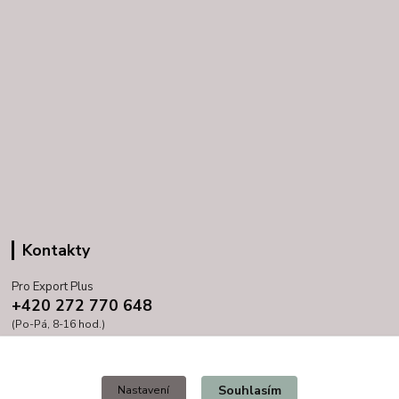
Kontakty
Pro Export Plus
+420 272 770 648
(Po-Pá, 8-16 hod.)
prihoda@proexport.cz
Souhlasím
Nastavení