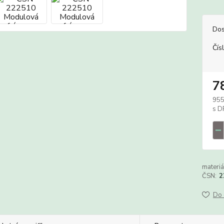
Dos
Čís
7
955
materiá
ČSN:
2
Do 