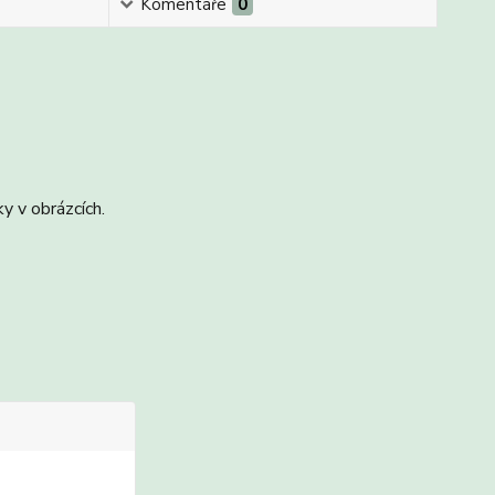
Komentáře
0
y v obrázcích.