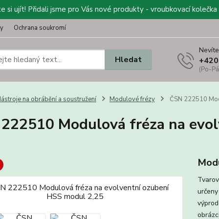
 si ujít! Přidali jsme pro Vás nové produkty - vroubkovací kolečka 
ty
Ochrana soukromí
Nevíte
Hledat
+420
(Po-Pá
ástroje na obrábění a soustružení
Modulové frézy
ČSN 222510 Modu
222510 Modulová fréza na evol
Modu
Tvarov
určeny
výprod
obrázcí