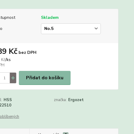
tupnost
Skladem
lo
89 Kč
bez DPH
/
ks
 Kč
Přidat do košíku
l:
HSS
značka:
Ergozet
22510
oblíbených