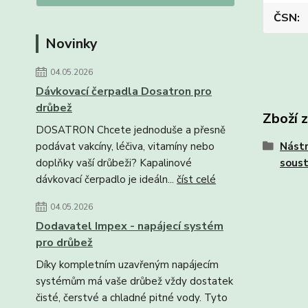
ČSN
Novinky
04.05.2026
Dávkovací čerpadla Dosatron pro
drůbež
Zboží 
DOSATRON Chcete jednoduše a přesně
Nástr
podávat vakcíny, léčiva, vitamíny nebo
soust
doplňky vaší drůbeži? Kapalinové
dávkovací čerpadlo je ideáln...
číst celé
04.05.2026
Dodavatel Impex - napájecí systém
pro drůbež
Díky kompletním uzavřeným napájecím
systémům má vaše drůbež vždy dostatek
čisté, čerstvé a chladné pitné vody. Tyto