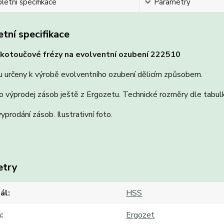
etní specifikace
Parametry
tní specifikace
kotoučové frézy na evolventní ozubení 222510
u určeny k výrobě evolventního ozubení dělicím způsobem.
o výprodej zásob ještě z Ergozetu. Technické rozměry dle tabulk
vyprodání zásob. Ilustrativní foto.
etry
ál
HSS
a
Ergozet