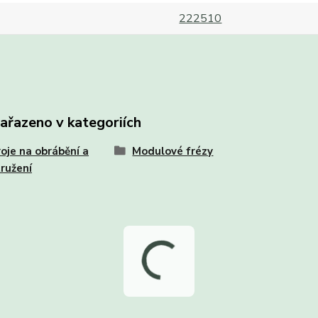
222510
zařazeno v kategoriích
oje na obrábění a
Modulové frézy
ružení