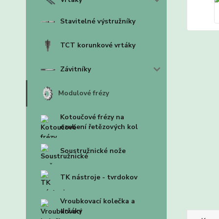
Stavitelné výstružníky
TCT korunkové vrtáky
Závitníky
Modulové frézy
Kotoučové frézy na
ozubení řetězových kol
Soustružnické nože
TK nástroje - tvrdokov
Vroubkovací kolečka a
držáky