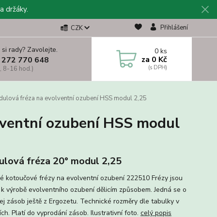
a držáky.
Přihlášení
CZK
 si rady? Zavolejte.
0
ks
za
0 Kč
 272 770 648
, 8-16 hod.)
lová fréza na evolventní ozubení HSS modul 2,25
ventní ozubení HSS modul
lová fréza 20° modul 2,25
é kotoučové frézy na evolventní ozubení 222510 Frézy jsou
 k výrobě evolventního ozubení dělicím způsobem. Jedná se o
ej zásob ještě z Ergozetu. Technické rozměry dle tabulky v
ch. Platí do vyprodání zásob. Ilustrativní foto.
celý popis