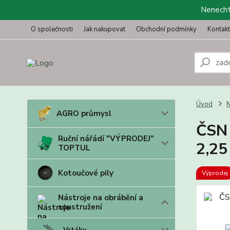
Nenechte
O společnosti
Jak nakupovat
Obchodní podmínky
Kontak
Úvod
N
AGRO průmysl
ČSN 
Ruční nářádí "VÝPRODEJ"
2,25
TOPTUL
Kotoučové pily
Výprodej
Nástroje na obrábění a
soustružení
Vrtáky