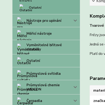
Kompl
Ostatní
Komple
Nástroje pro upínání
Tvarové 
Měřicí nástroje
Frézy jso
Jedná se 
Vyměnitelné břitové
destičky
Platí do 
Ostatní
Průmyslová svítidla
Param
Průmyslová chemie
WEICON
materi
značk
Čerpadla