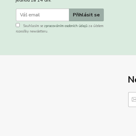
jednou za 14 dní.
Přihlásit se
Souhlasím se
zpracováním osobních údajů
za účelem
rozesílky newsletteru.
N