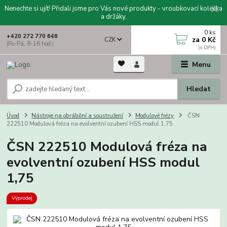
Nenechte si ujít! Přidali jsme pro Vás nové produkty - vroubkovací kolečka
a držáky.
0
ks
+420 272 770 648
za
0 Kč
CZK
(Po-Pá, 8-16 hod.)
Menu
Hledat
Úvod
Nástroje na obrábění a soustružení
Modulové frézy
ČSN
222510 Modulová fréza na evolventní ozubení HSS modul 1,75
ČSN 222510 Modulová fréza na
evolventní ozubení HSS modul
1,75
Výprodej