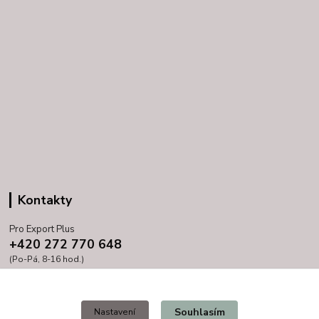
Kontakty
Pro Export Plus
+420 272 770 648
(Po-Pá, 8-16 hod.)
prihoda@proexport.cz
Souhlasím
Nastavení