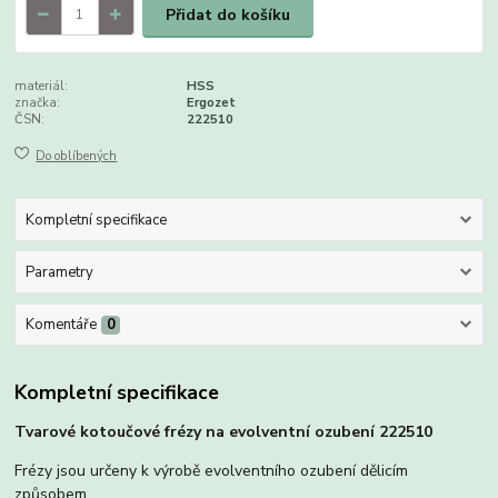
Přidat do košíku
materiál:
HSS
značka:
Ergozet
ČSN:
222510
Do oblíbených
Kompletní specifikace
Parametry
Komentáře
0
Kompletní specifikace
Tvarové kotoučové frézy na evolventní ozubení 222510
Frézy jsou určeny k výrobě evolventního ozubení dělicím
způsobem.