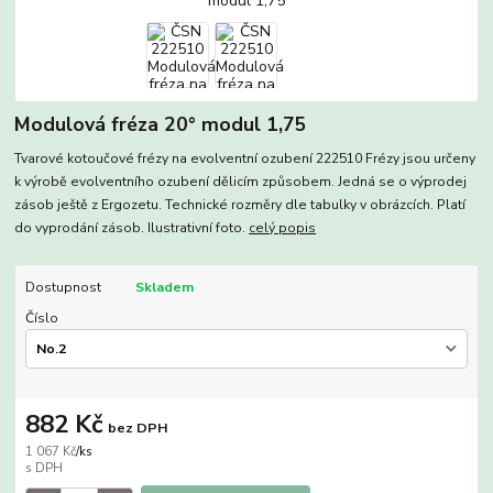
Modulová fréza 20° modul 1,75
Tvarové kotoučové frézy na evolventní ozubení 222510 Frézy jsou určeny
k výrobě evolventního ozubení dělicím způsobem. Jedná se o výprodej
zásob ještě z Ergozetu. Technické rozměry dle tabulky v obrázcích. Platí
do vyprodání zásob. Ilustrativní foto.
celý popis
Dostupnost
Skladem
Číslo
882 Kč
bez DPH
1 067 Kč
/
ks