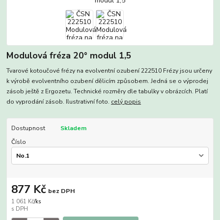
Modulová fréza 20° modul 1,5
Tvarové kotoučové frézy na evolventní ozubení 222510 Frézy jsou určeny
k výrobě evolventního ozubení dělicím způsobem. Jedná se o výprodej
zásob ještě z Ergozetu. Technické rozměry dle tabulky v obrázcích. Platí
do vyprodání zásob. Ilustrativní foto.
celý popis
Dostupnost
Skladem
Číslo
877 Kč
bez DPH
1 061 Kč
/
ks