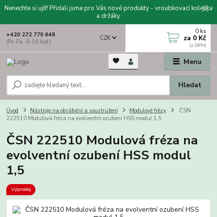
Nenechte si ujít! Přidali jsme pro Vás nové produkty - vroubkovací kolečka
a držáky.
0
ks
+420 272 770 648
za
0 Kč
CZK
(Po-Pá, 8-16 hod.)
Menu
Hledat
Úvod
Nástroje na obrábění a soustružení
Modulové frézy
ČSN
222510 Modulová fréza na evolventní ozubení HSS modul 1,5
ČSN 222510 Modulová fréza na
evolventní ozubení HSS modul
1,5
Výprodej