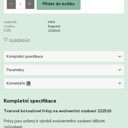
Přidat do košíku
materiál:
HSS
značka:
Ergozet
ČSN:
222510
Do oblíbených
Kompletní specifikace
Parametry
Komentáře
0
Kompletní specifikace
Tvarové kotoučové frézy na evolventní ozubení 222510
Frézy jsou určeny k výrobě evolventního ozubení dělicím
způsobem.