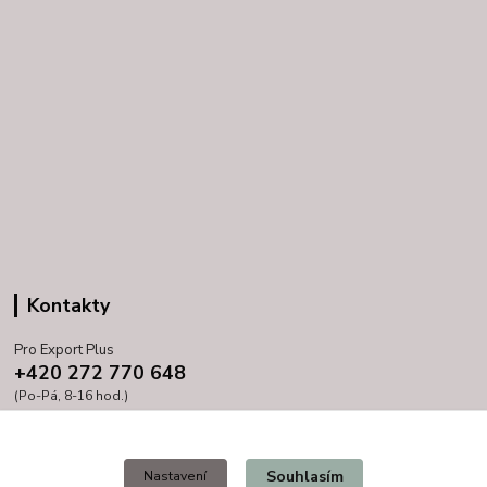
Kontakty
Pro Export Plus
+420 272 770 648
(Po-Pá, 8-16 hod.)
prihoda@proexport.cz
Souhlasím
Nastavení