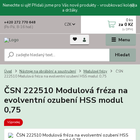
Nenechte si ujít! Přidali jsme pro Vás nové produkty - vroubkovací kolečka
a držáky.
0
ks
+420 272 770 648
za
0 Kč
CZK
(Po-Pá, 8-16 hod.)
Menu
Hledat
Úvod
Nástroje na obrábění a soustružení
Modulové frézy
ČSN
222510 Modulová fréza na evolventní ozubení HSS modul 0,75
ČSN 222510 Modulová fréza na
evolventní ozubení HSS modul
0,75
Výprodej