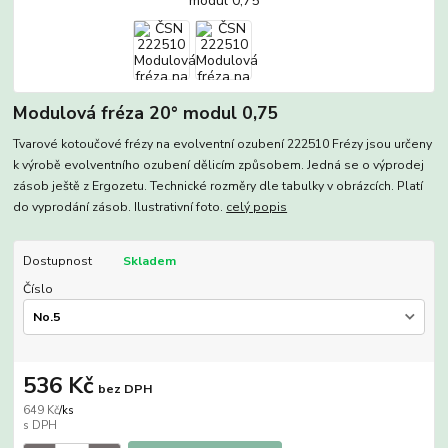
Modulová fréza 20° modul 0,75
Tvarové kotoučové frézy na evolventní ozubení 222510 Frézy jsou určeny
k výrobě evolventního ozubení dělicím způsobem. Jedná se o výprodej
zásob ještě z Ergozetu. Technické rozměry dle tabulky v obrázcích. Platí
do vyprodání zásob. Ilustrativní foto.
celý popis
Dostupnost
Skladem
Číslo
536 Kč
bez DPH
649 Kč
/
ks