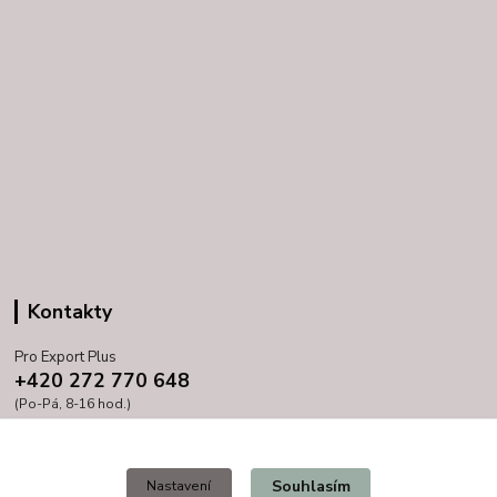
Kontakty
Pro Export Plus
+420 272 770 648
(Po-Pá, 8-16 hod.)
prihoda@proexport.cz
Souhlasím
Nastavení