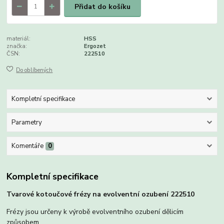
Přidat do košíku
materiál:
HSS
značka:
Ergozet
ČSN:
222510
Do oblíbených
Kompletní specifikace
Parametry
Komentáře
0
Kompletní specifikace
Tvarové kotoučové frézy na evolventní ozubení 222510
Frézy jsou určeny k výrobě evolventního ozubení dělicím
způsobem.