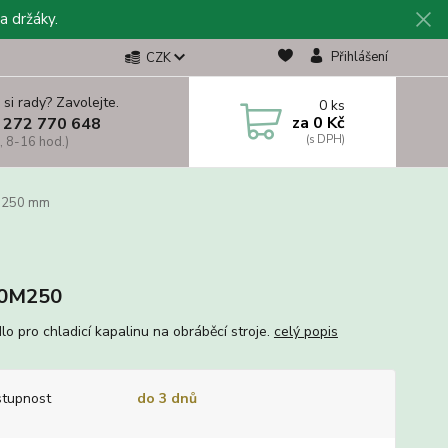
a držáky.
Přihlášení
CZK
 si rady? Zavolejte.
0
ks
za
0 Kč
 272 770 648
, 8-16 hod.)
– 250 mm
0M250
lo pro chladicí kapalinu na obráběcí stroje.
celý popis
tupnost
do 3 dnů