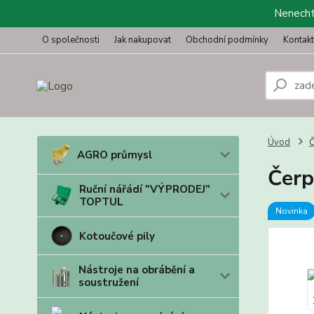
Nenechte
O společnosti
Jak nakupovat
Obchodní podmínky
Kontak
Úvod
Č
AGRO průmysl
Čerp
Ruční nářádí "VÝPRODEJ"
TOPTUL
Novinka
Kotoučové pily
Nástroje na obrábění a
soustružení