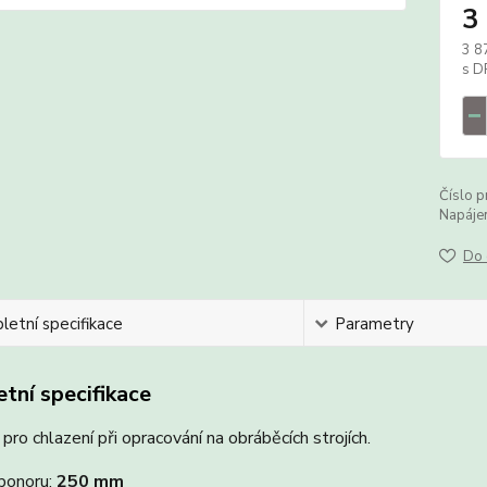
3
3 8
Číslo p
Napájen
Do 
etní specifikace
Parametry
tní specifikace
pro chlazení při opracování na obráběcích strojích.
ponoru:
250 mm