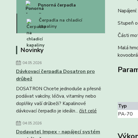
Ponorná čerpadla
Napájení
Čerpadla na chladicí
Stupeň oc
kapaliny
Části mo
Malá hmot
Novinky
kovoobráb
04.05.2026
Param
Dávkovací čerpadla Dosatron pro
drůbež
DOSATRON Chcete jednoduše a přesně
podávat vakcíny, léčiva, vitamíny nebo
doplňky vaší drůbeži? Kapalinové
Typ
dávkovací čerpadlo je ideáln...
číst celé
PA-70
04.05.2026
Dodavatel Impex - napájecí systém
Výkon