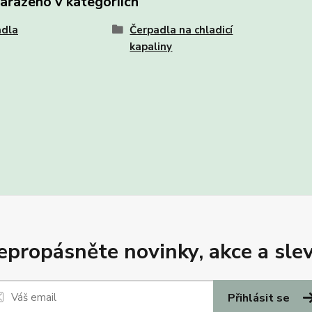
zařazeno v kategoriích
adla
Čerpadla na chladicí
kapaliny
epropásněte novinky, akce a slev
Přihlásit se