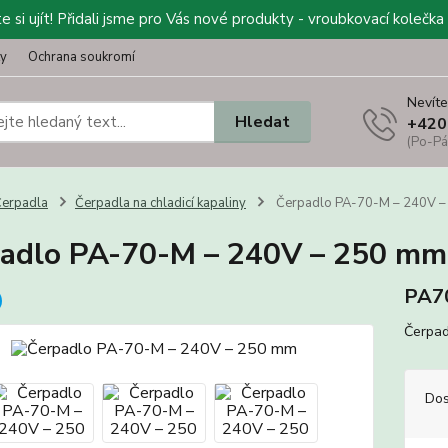
 si ujít! Přidali jsme pro Vás nové produkty - vroubkovací kolečka 
ty
Ochrana soukromí
Nevíte
Hledat
+420
(Po-Pá
erpadla
Čerpadla na chladicí kapaliny
Čerpadlo PA-70-M – 240V 
adlo PA-70-M – 240V – 250 mm
PA7
Čerpad
Dos