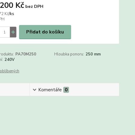
 200 Kč
bez DPH
/
ks
72 Kč
Přidat do košíku
roduktu:
PA70M250
Hloubka ponoru:
250 mm
í:
240V
oblíbených
Komentáře
0