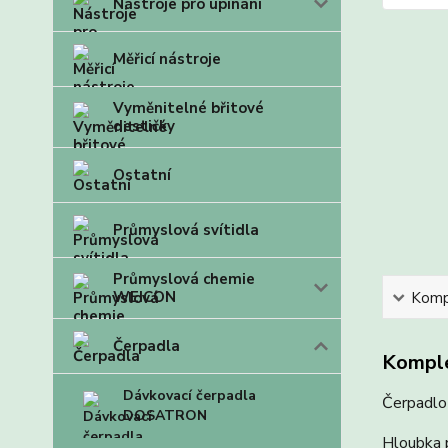
Nástroje pro upínání
Měřicí nástroje
Vyměnitelné břitové
destičky
Ostatní
Průmyslová svítidla
Průmyslová chemie
WEICON
Kompl
Čerpadla
Komple
Dávkovací čerpadla
Čerpadlo 
DOSATRON
Hloubka 