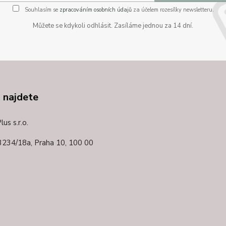
Souhlasím se
zpracováním osobních údajů
za účelem rozesílky newsletteru.
Můžete se kdykoli odhlásit. Zasíláme jednou za 14 dní.
 najdete
us s.r.o.
3234/18a,
Praha 10, 100 00