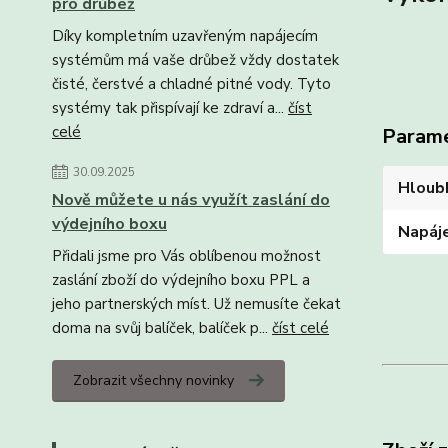
pro drůbež
Díky kompletním uzavřeným napájecím
systémům má vaše drůbež vždy dostatek
čisté, čerstvé a chladné pitné vody. Tyto
systémy tak přispívají ke zdraví a...
číst
celé
Param
30.09.2025
Hloub
Nově můžete u nás využít zaslání do
výdejního boxu
Napáj
Přidali jsme pro Vás oblíbenou možnost
zaslání zboží do výdejního boxu PPL a
jeho partnerských míst. Už nemusíte čekat
doma na svůj balíček, balíček p...
číst celé
Zobrazit všechny novinky