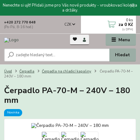
Nenechte si ujít! Přidali jsme pro Vás nové produkty - vroubkovací kolečka
a držáky.
0
ks
+420 272 770 648
za
0 Kč
CZK
(Po-Pá, 8-16 hod.)
Menu
Hledat
Úvod
Čerpadla
Čerpadla na chladicí kapaliny
Čerpadlo PA-70-M –
240V – 180 mm
Čerpadlo PA-70-M – 240V – 180
mm
Novinka