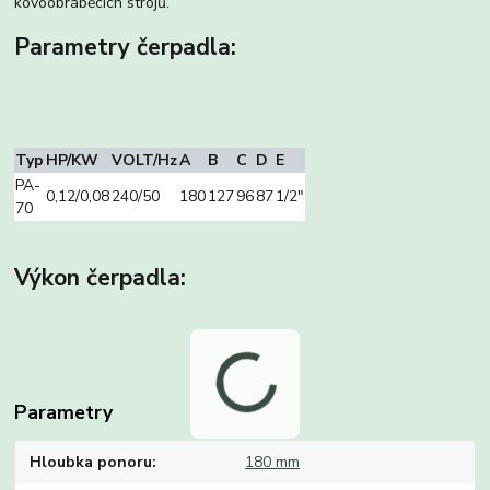
kovoobráběcích strojů.
Parametry čerpadla:
Typ
HP/KW
VOLT/Hz
A
B
C
D
E
PA-
0,12/0,08
240/50
180
127
96
87
1/2″
70
Výkon čerpadla:
Parametry
Hloubka ponoru
180 mm