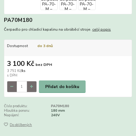
PA70M180
Čerpadlo pro chladicí kapalinu na obráběcí stroje.
celý popis
Dostupnost
do 3 dnů
3 100 Kč
bez DPH
3 751 Kč
/
ks
Přidat do košíku
Číslo produktu:
PA70M180
Hloubka ponoru:
180 mm
Napájení:
240V
Do oblíbených