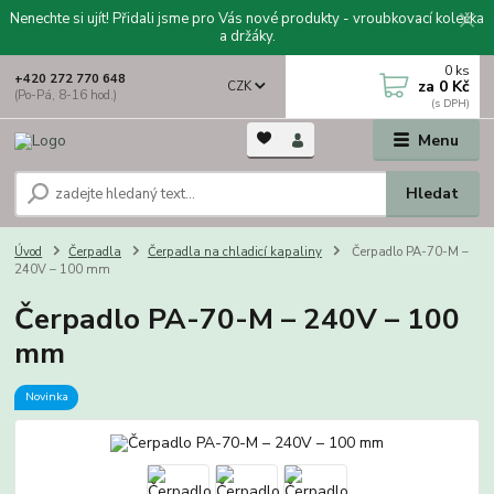
Nenechte si ujít! Přidali jsme pro Vás nové produkty - vroubkovací kolečka
a držáky.
0
ks
+420 272 770 648
za
0 Kč
CZK
(Po-Pá, 8-16 hod.)
Menu
Hledat
Úvod
Čerpadla
Čerpadla na chladicí kapaliny
Čerpadlo PA-70-M –
240V – 100 mm
Čerpadlo PA-70-M – 240V – 100
mm
Novinka