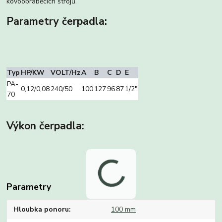
kovoobráběcích strojů.
Parametry čerpadla:
Typ
HP/KW
VOLT/Hz
A
B
C
D
E
PA-
0,12/0,08
240/50
100
127
96
87
1/2″
70
Výkon čerpadla:
Parametry
Hloubka ponoru
100 mm