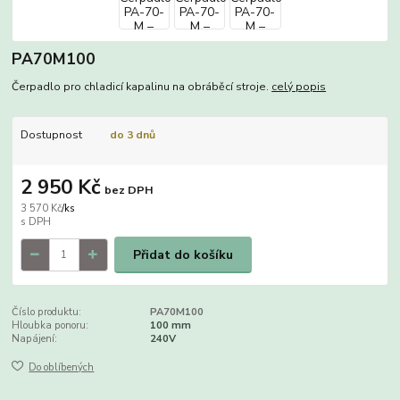
PA70M100
Čerpadlo pro chladicí kapalinu na obráběcí stroje.
celý popis
Dostupnost
do 3 dnů
2 950 Kč
bez DPH
3 570 Kč
/
ks
Přidat do košíku
Číslo produktu:
PA70M100
Hloubka ponoru:
100 mm
Napájení:
240V
Do oblíbených