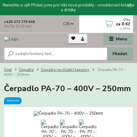
Nenechte si ujít! Přidali jsme pro Vás nové produkty - vroubkovací kolečka
a držáky.
0
ks
+420 272 770 648
za
0 Kč
CZK
(Po-Pá, 8-16 hod.)
Menu
Hledat
Úvod
Čerpadla
Čerpadla na chladicí kapaliny
Čerpadlo PA-70 –
400V – 250mm
Čerpadlo PA-70 – 400V – 250mm
Novinka