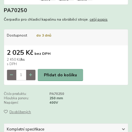
PA70250
Čerpadlo pro chladicí kapalinu na obráběcí stroje.
celý popis
Dostupnost
do 3 dnů
2 025 Kč
bez DPH
2 450 Kč
/
ks
Přidat do košíku
Číslo produktu:
PA70250
Hloubka ponoru:
250 mm
Napájení:
400V
Do oblíbených
Kompletní specifikace