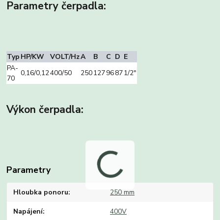
Parametry čerpadla:
Typ
HP/KW
VOLT/Hz
A
B
C
D
E
PA-
0,16/0,12
400/50
250
127
96
87
1/2″
70
Výkon čerpadla:
Parametry
Hloubka ponoru
250 mm
Napájení
400V