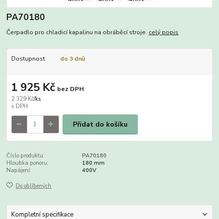
PA70180
Čerpadlo pro chladicí kapalinu na obráběcí stroje.
celý popis
Dostupnost
do 3 dnů
1 925 Kč
bez DPH
2 329 Kč
/
ks
Přidat do košíku
Číslo produktu:
PA70180
Hloubka ponoru:
180 mm
Napájení:
400V
Do oblíbených
Kompletní specifikace