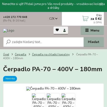
Nenechte si ujít! Přidali jsme pro Vás nové produkty - vroubkovací kolečka
a držáky.
0
ks
+420 272 770 648
za
0 Kč
CZK
(Po-Pá, 8-16 hod.)
Menu
Hledat
Úvod
Čerpadla
Čerpadla na chladicí kapaliny
Čerpadlo PA-70 –
400V – 180mm
Čerpadlo PA-70 – 400V – 180mm
Novinka