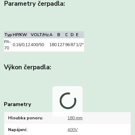
Parametry čerpadla:
Typ
HP/KW
VOLT/Hz
A
B
C
D
E
PA-
0,16/0,12
400/50
180
127
96
87
1/2″
70
Výkon čerpadla:
Parametry
Hloubka ponoru
180 mm
Napájení
400V