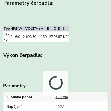
Parametry čerpadla:
Typ
HP/KW
VOLT/Hz
A
B
C
D
E
PA-
0,16/0,12
400/50
150
127
96
87
1/2″
70
Výkon čerpadla:
Parametry
Hloubka ponoru
150 mm
Napájení
400V