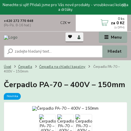
Nenechte si ujít! Přidali jsme pro Vás nové produkty - vroubkovací kolečka
a držáky.
0
ks
+420 272 770 648
za
0 Kč
CZK
(Po-Pá, 8-16 hod.)
Menu
Hledat
Úvod
Čerpadla
Čerpadla na chladicí kapaliny
Čerpadlo PA-70 –
400V – 150mm
Čerpadlo PA-70 – 400V – 150mm
Novinka