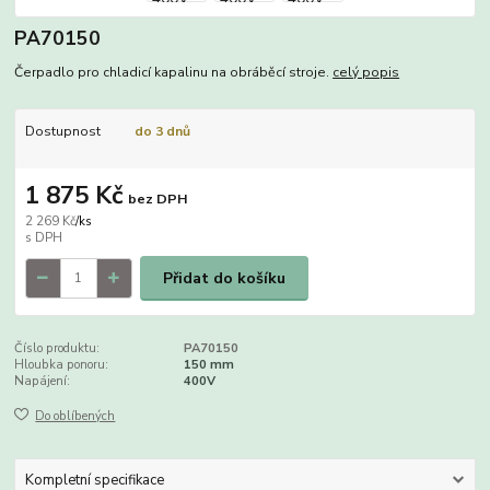
PA70150
Čerpadlo pro chladicí kapalinu na obráběcí stroje.
celý popis
Dostupnost
do 3 dnů
1 875 Kč
bez DPH
2 269 Kč
/
ks
Přidat do košíku
Číslo produktu:
PA70150
Hloubka ponoru:
150 mm
Napájení:
400V
Do oblíbených
Kompletní specifikace